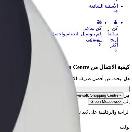
الأسئلة الشائعة
كن
كن ساعي
إضافة مطعم 
سائقاً
قم بتوصيل الطعام واحصل على أجر
الوصول إلى ا
اربح
أسبوعي
الأرباح
أكثر
كيفية الانتقال من Riverwalk Shopping Centre إلى Green Meadows
هل تبحث عن أفضل طريقة للانتقال من Riverwalk Shopping Centre إلى Green Meadows؟ اطّلع على خدماتنا واختر الأنسب لمشوارك.
مِن
Riverwalk Shopping Centre
إلى
Green Meadows
الراحة والرفاهية على بُعد نقرات فقط!
بولت