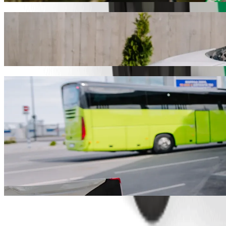
نوصيك باختيار خدمة طلب المشاوير من Bolt إذا كنت تبحث عن أفضل سعر للوصول إلى Green Meadows. يستغرق هذا المشوار مع Bolt حوالي ٧ د، وتبلغ تكلفته نحو ‏٣٦٫٠٠ ZAR ZAR. ومهما كانت المناسبة،