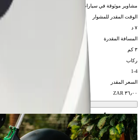
مشاوير موثوقة في سيارات متوسطة الحجم ويومية.
الوقت المقدر للمشوار
٧ د
المسافة المقدرة
٣ كم
ركاب
1-4
السعر المقدر
سكوترات أو دراجات كهربائية
تنقّل في بوتشيفستروم باستخدام سكوتر أو دراجة كهربائية
حمّل تطبيق Bolt