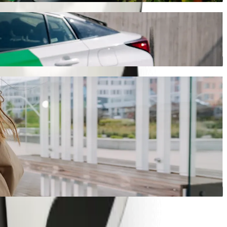
انتقل من Riverwalk Shopping Centre إلى Green Meadows مع خدمة طلب المشاوير من Bolt
سنوفر لك السيارة الأنسب.
حمّل تطبيق Bolt
خدمات Bolt للانتقال من Riverwalk Shopping Centre إلى Green Meadows
هل لديك الكثير من الأمتعة؟ احجز مركبة من فئة Bolt XL تتسع لما يصل إلى 6 أشخاص.
هل تريد الوصول بإطلالة مميزة؟ جرّب سيارات Bolt الفاخرة.
هل يرافقك أطفال في مشوارك؟ اطلب مشوارًا مناسبًا للأطفال في 
هل ستصحب حيوانًا أليفًا في مشوارك؟ جرّب المشاوير المناسبة للح
هل تحتاج إلى مساعدة إضافية؟ تتوفر لدينا مركبات مجهّزة لاستخ
هل تبحث عن مشاوير بأسعار معقولة؟ استمتع بسيارات صغيرة بسعر أقل مع خ
حمّل تطبيق Bolt