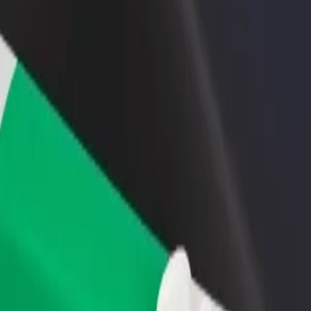
أو متجر
قم بالتسجيل كمالك للأسطول
Bolt لل
لمزيد من العملاء وزيادة
أضف أسطولك إلى بولت وقم بزيادة
من
دخلك
لع
احصل على التطبيق