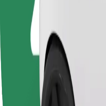
راسي المتحركة (هذه ليست خدمة مركبة مجهّزة لاستخدام الكراسي