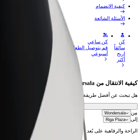
كيفية الانضمام
الأسئلة الشائعة
كن
كن ساعي
إضافة مطعم 
سائقاً
قم بتوصيل الطعام واحصل على أجر
الوصول إلى ا
اربح
أسبوعي
الأرباح
أكثر
كيفية الانتقال من Wondersala إلى Riga Plaza
هل تبحث عن أفضل طريقة للانتقال من Wondersala إلى Riga Plaza؟ اطّلع على خدماتنا واختر الأنسب لمشوارك.
مِن
Wondersala
إلى
Riga Plaza
الراحة والرفاهية على بُعد نقرات فقط!