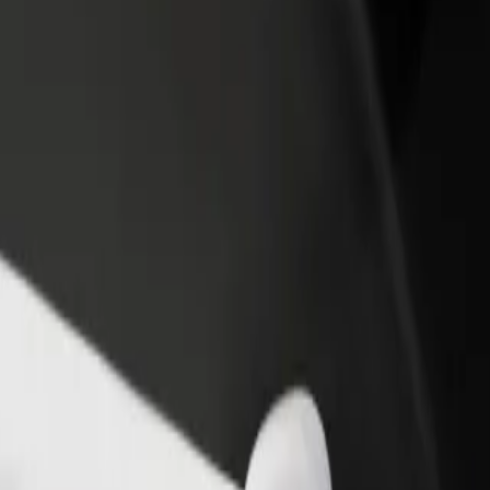
أو متجر
قم بالتسجيل كمالك للأسطول
Bolt لل
لمزيد من العملاء وزيادة
أضف أسطولك إلى بولت وقم بزيادة
من
دخلك
لع
احصل على التطبيق