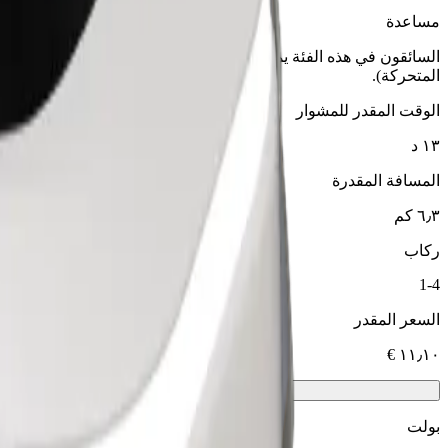
مساعدة
السائقون في هذه الفئة يمكنهم مساعدة كبار السن وذوي الإعاقة. إ
المتحركة).
الوقت المقدر للمشوار
١٣ د
المسافة المقدرة
٦٫٣ كم
ركاب
1-4
السعر المقدر
بولت