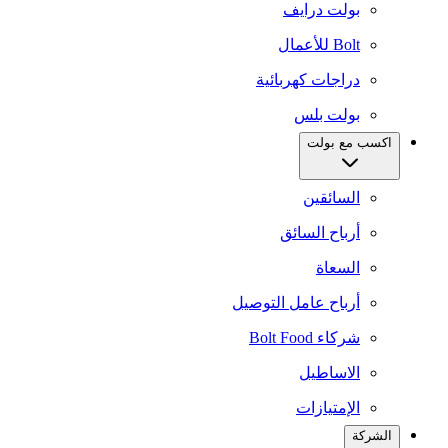
بولت درايف
Bolt للأعمال
دراجات كهربائية
بولت بلس
اكسب مع بولت
السائقين
أرباح السائق
السعاة
أرباح عامل التوصيل
شركاء Bolt Food
الاساطيل
الإمتيازات
الشركة