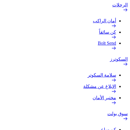
الرحلات
أمان الراكب
كن سائقاً
Bolt Send
السكوترز
سلامة السكوتر
الإبلاغ عن مشكلة
مختبر الأمان
سوق بولت
كن ساعي