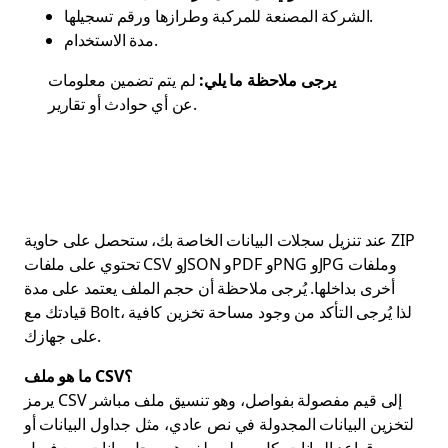
الشركة المصنعة للمركبة وطرازها ورقم تسجيلها.
مدة الاستخدام.
يرجى ملاحظة ما يلي:
لم يتم تضمين معلومات
عن أي حوادث أو تقارير.
عند تنزيل سجلات البيانات الخاصة بك، ستحصل على حاوية ZIP
تحتوي على ملفات CSV وJSON وPDF وPNG وJPG وملفات
أخرى بداخلها. يُرجى ملاحظة أن حجم الملف يعتمد على مدة
قيادتك مع Bolt، لذا يُرجى التأكد من وجود مساحة تخزين كافية
على جهازك.
ما هو ملف CSV؟
يرمز CSV إلى قيم مفصولة بفواصل، وهو تنسيق ملف مباشر
لتخزين البيانات المجدولة في نص عادي، مثل جداول البيانات أو