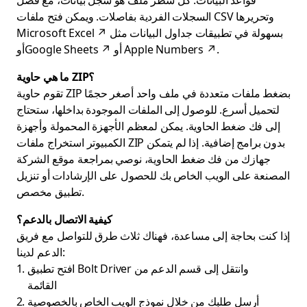
قواعد البيانات. كل سطر ملف هو سجل بيانات، مع فصل
السجلات الفردية بفاصلات. ويمكن فتح ملفات CSV وتحريرها
بسهولة في تطبيقات جداول البيانات مثل
↗
Microsoft Excel
.
↗
Apple Numbers
أو
أو
↗
Google Sheets
ما هي حاوية ZIP؟
تقوم حاوية ZIP بضغط ملفات متعددة في ملف واحد أصغر حجمًا
لتحميل أسرع. للوصول إلى الملفات الموجودة بداخلها، ستحتاج
إلى فك ضغط الحاوية. يمكن لمعظم الأجهزة المحمولة وأجهزة
الكمبيوتر استخراج ملفات ZIP بدون برامج إضافية. إذا لم يتمكن
جهازك من فك ضغط الحاوية، نوصي بمراجعة موقع الشركة
المصنعة على الويب الخاص بك للحصول على الإرشادات أو تنزيل
تطبيق مخصص.
كيفية الاتصال بالدعم؟
إذا كنت بحاجة إلى مساعدة، فهناك ثلاث طرق للتواصل مع فريق
الدعم لدينا:
افتح تطبيق Bolt Driver وانتقل إلى قسم الدعم من
القائمة
أرسل طلبك من خلال نموذج الويب الخاص بالخصوصية