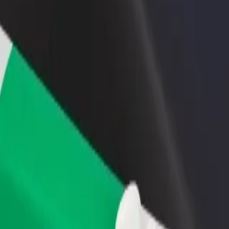
n və ya mağaza əlavə
Avtopark sahibi kimi qeydiyyatdan keçin
Bi
Avtoparkınızı Bolt platformasına qoşun və
Bi
x müştəri cəlb edin və
gəlirinizi artırın
mə
 artırın
 etmək olar?
olunu axtarırsınız? Xidmətlərimizi araşdırın və sizin üçün ən mükəmmə
Tətbiqi endir