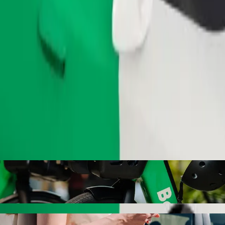
Gediş sifariş et
edin
 nöqtəsindən Fig Tree Bay nöqtəsinə gedin