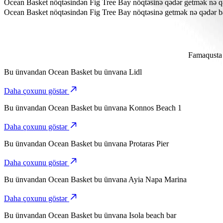
Fig Tree Bay Ocean Basket-dən təxminən 8,6 km məsafədədir.
Ocean Basket nöqtəsindən Fig Tree Bay nöqtəsinə qədər getmək nə q
Bolt ilə Ocean Basket nöqtəsindən Fig Tree Bay nöqtəsinə getmək tə
Ocean Basket nöqtəsindən Fig Tree Bay nöqtəsinə getmək nə qədər ba
Bolt ilə Ocean Basket nöqtəsindən Fig Tree Bay nöqtəsinə getmək üç
Famaqusta 
Bu ünvandan
Ocean Basket
bu ünvana
Lidl
Daha çoxunu göstər
Bu ünvandan
Ocean Basket
bu ünvana
Konnos Beach 1
Daha çoxunu göstər
Bu ünvandan
Ocean Basket
bu ünvana
Protaras Pier
Daha çoxunu göstər
Bu ünvandan
Ocean Basket
bu ünvana
Ayia Napa Marina
Daha çoxunu göstər
Bu ünvandan
Ocean Basket
bu ünvana
Isola beach bar