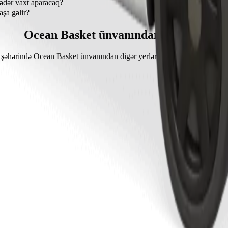
ədər vaxt aparacaq?
xminən 11 dəq çəkir.
şa gəlir?
ün gediş haqqı təxminən 17,40 € EUR təşkil edir.
Ocean Basket ünvanından gedişlər
şəhərində Ocean Basket ünvanından digər yerlərə səyahət üçün populya