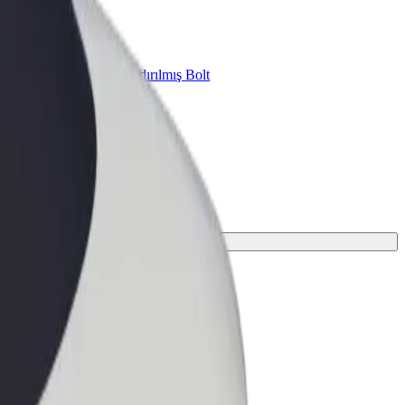
znes üçün Bolt
znesiniz üçün miqyaslandırılmış Bolt
hsul və xidmətləri
l gedişi tapın.