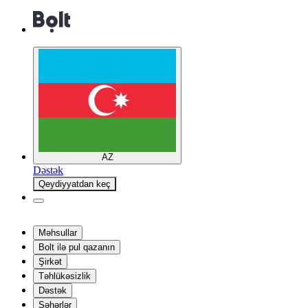
AZ
Dəstək
Qeydiyyatdan keç
Məhsullar
Bolt ilə pul qazanın
Şirkət
Təhlükəsizlik
Dəstək
Şəhərlər