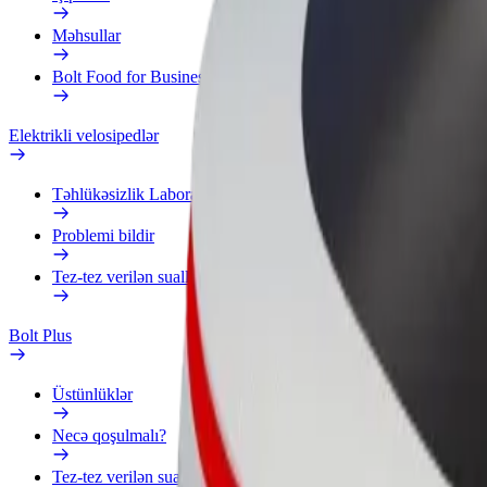
Məhsullar
Bolt Food for Business
Elektrikli velosipedlər
Təhlükəsizlik Laboratoriyası
Problemi bildir
Tez-tez verilən suallar
Bolt Plus
Üstünlüklər
Necə qoşulmalı?
Tez-tez verilən suallar