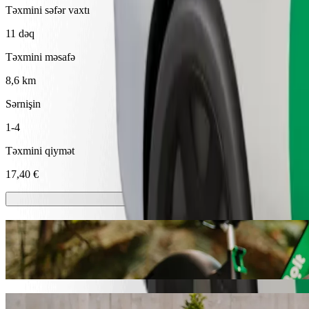
Təxmini səfər vaxtı
11 dəq
Təxmini məsafə
8,6 km
Sərnişin
1-4
Təxmini qiymət
17,40 €
Skuterlər və ya E-velosipedlər
Famaqusta şəhərində skuterlər və ya elektrik velosipedləri ilə hərəkət 
Bolt Tətbiqini endir
Bolt ilə gediş sifariş edərək Ocean Basket