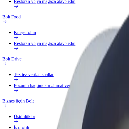
Restoran və ya mağaza əlavə edin
Bolt Food
Kuryer olun
Restoran və ya mağaza əlavə edin
Bolt Drive
Tez-tez verilən suallar
Pozuntu haqqında məlumat verin
Biznes üçün Bolt
Üstünlüklər
İş profili