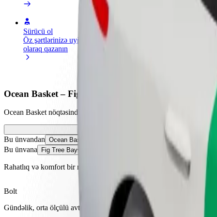
Sürücü ol
Kuryer kimi qoşul
Restora
Öz şərtlərinizə uyğun
Yemək çatdırın və həftəlik
edin
olaraq qazanın
ödəniş alın
Daha ço
satışları
Ocean Basket – Fig Tree Bay istiqamətində necə səfər
Ocean Basket nöqtəsindən Fig Tree Bay nöqtəsinə çatmağın ən yaxşı y
Bu ünvandan
Ocean Basket
Bu ünvana
Fig Tree Bay
Rahatlıq və komfort bir neçə toxunuşla əlinizdə!
Bolt
Gündəlik, orta ölçülü avtomobillərdə etibarlı gedişlər.