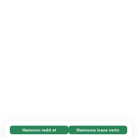
Hamısını rədd et
Hamısına icazə verin
Zəruri (65)