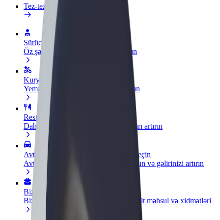
Tez-tez verilən suallar
Sürücü ol
Öz şərtlərinizə uyğun olaraq qazanın
Kuryer kimi qoşul
Yemək çatdırın və həftəlik ödəniş alın
Restoran və ya mağaza əlavə edin
Daha çox müştəri cəlb edin və satışları artırın
Avtopark sahibi kimi qeydiyyatdan keçin
Avtoparkınızı Bolt platformasına qoşun və gəlirinizi artırın
Biznes üçün Bolt
Biznesiniz üçün miqyaslandırılmış Bolt məhsul və xidmətləri