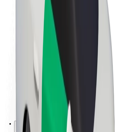
Bolt haqqında
Bolt-da davamlılıq
Project Zero
Bloq
Xəbər otağı
Brend təlimatları
Missiya
İnvestorlarla əlaqələr
Rəhbərlik
Brend
Media
Urban Fondu
Təhlükəsizlik