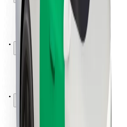
Sərnişin təhlükəsizliyi
Sürücü təhlükəsizliyi
Skuter təhlükəsizliyi
Təhlükəsizlik Laboratoriyası
Şəhərlər
Məkanlar
Şəhər mühiti üçün həllər
Hava limanları
Bolt enerji doldurma stansiyaları
Dəstək
Sərnişinlər üçün
Sürücülər üçün