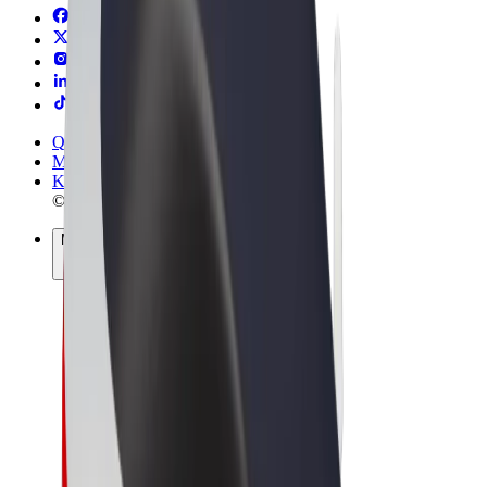
Qaydalar və Şərtlər
Məxfilik
Kukilər
© 2026 Bolt Technology OÜ
Məhsullar
Gedişlər
Skuterlər
Bolt Market
Bolt Food
Bolt Drive
Biznes üçün Bolt