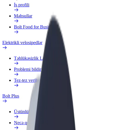
İş profili
Məhsullar
Bolt Food for Business
Elektrikli velosipedlər
Təhlükəsizlik Laboratoriyası
Problemi bildir
Tez-tez verilən suallar
Bolt Plus
Üstünlüklər
Necə qoşulmalı?