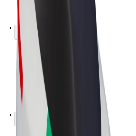
Elektrikli velosipedlər
Bolt Plus
Bolt ilə pul qazanın
Sürücülər
Sürücü qazancı
Kuryerlər
Kuryer qazancı
Bolt Food təchizatçıları
Sahibkarlar
Françayzinq
Şirkət
Vakansiyalar