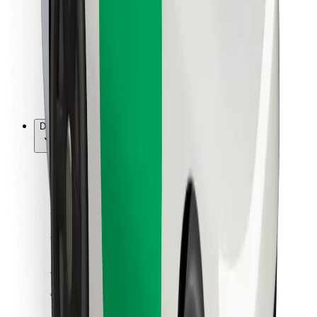
Kuryerlər üçün
Bolt Food
Avtopark sahibləri üçün
Restoranlar üçün
Biznes üçün Bolt
Digər
Təchizatçılar
Qaydalar və Şərtlər
Kukilər
Təhlükəsizlik
Dəqiqələr ərzində gediş əldə et!
Bolt tətbiqini endir