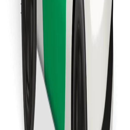
Sevdiyiniz yeməyi tapın!
Bolt Food tətbiqini endir