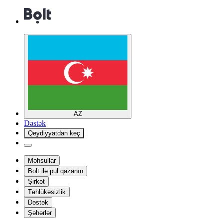
AZ
Dəstək
Qeydiyyatdan keç
Məhsullar
Bolt ilə pul qazanın
Şirkət
Təhlükəsizlik
Dəstək
Şəhərlər