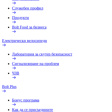
Служебен профил
Продукти
Bolt Food за бизнеса
Електрически велосипеди
Лаборатория за скутер безопасност
Сигнализиране на проблем
ЧЗВ
Bolt Plus
Бонус програма
Как да се присъедините