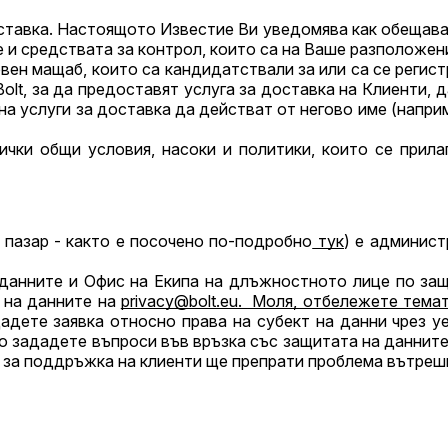
оставка. Настоящото Известие Ви уведомява как обещава
е и средствата за контрол, които са на Ваше разположен
вен мащаб, които са кандидатствали за или са се регист
на Bolt, за да предоставят услуга за доставка на Клиенти
на услуги за доставка да действат от негово име (напри
ки общи условия, насоки и политики, които се прилаг
я пазар - както е посочено по-подробно
тук
) е админист
анните и Офис на Екипа на длъжностното лице по защ
 на данните на
privacy@bolt.eu
.
Моля, отбележете темат
адете заявка относно права на субект на данни чрез уе
то зададете въпроси във връзка със защитата на данните 
за поддръжка на клиенти ще препрати проблема вътрешно