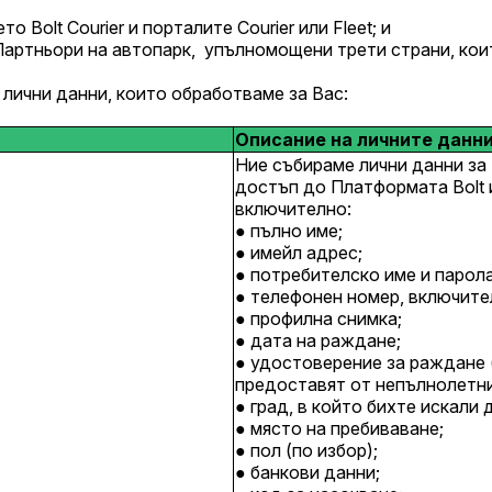
 Bolt Courier и порталите Courier или Fleet; и
Партньори на автопарк, упълномощени трети страни, които
 лични данни, които обработваме за Вас:
Описание на личните данн
Ние събираме лични данни за 
достъп до Платформата Bolt и
включително:
пълно име;
имейл адрес;
потребителско име и парола
телефонен номер, включител
профилна снимка;
дата на раждане;
удостоверение за раждане (
предоставят от непълнолетни
град, в който бихте искали 
място на пребиваване;
пол (по избор);
банкови данни;