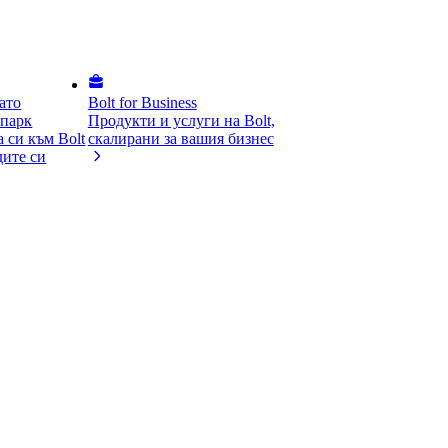
ато
Bolt for Business
опарк
Продукти и услуги на Bolt,
 си към Bolt
скалирани за вашия бизнес
дите си