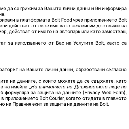
ме да се грижим за Вашите лични данни и Ви информира
ие.
рирали в платформата Bolt Food чрез приложението Bolt
, дали действат от свое име като независим доставчик на
мер, действат от името на автопарк или като заместващ
ат за използването от Вас на Услугите Bolt, както са
раторът на Вашите лични данни, обработвани съгласно
ита на данните, с които можете да се свържете, като
а на имейла „
На вниманието на Длъжностното лице по
б формуляра за защита на данните (Privacy Web Form),
в приложението Bolt Courier, когато отидете в главното
 на Правния екип за защита на данните на Bolt.