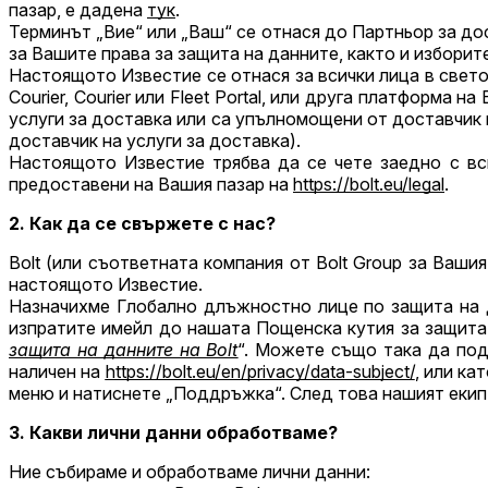
пазар, е дадена
тук
.
Терминът „Вие“ или „Ваш“ се отнася до Партньор за д
за Вашите права за защита на данните, както и изборит
Настоящото Известие се отнася за всички лица в свето
Courier, Courier или Fleet Portal, или друга платформа 
услуги за доставка или са упълномощени от доставчик 
доставчик на услуги за доставка).
Настоящото Известие трябва да се чете заедно с всич
предоставени на Вашия пазар на
https://bolt.eu/legal
.
2. Как да се свържете с нас?
Bolt (или съответната компания от Bolt Group за Ваши
настоящото Известие.
Назначихме Глобално длъжностно лице по защита на д
изпратите имейл до нашата Пощенска кутия за защита
защита на данните на Bolt
“. Можете също така да под
наличен на
https://bolt.eu/en/privacy/data-subject/
, или ка
меню и натиснете „Поддръжка“. След това нашият екип 
3. Какви лични данни обработваме?
Ние събираме и обработваме лични данни: