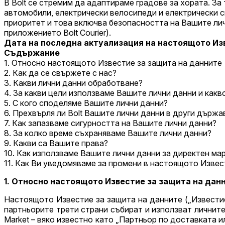
В Bolt се стремим да адаптираме градове за хората. З
автомобили, електрически велосипеди и електрически с
приоритет и това включва безопасността на Вашите личн
приложението Bolt Courier).
Дата на последна актуализация на настоящото Из
Съдържание
1. Относно настоящото Известие за защита на данните
2. Как да се свържете с нас?
3. Какви лични данни обработване?
4. За какви цели използваме Вашите лични данни и как
5. С кого споделяме Вашите лични данни?
6. Прехвърля ли Bolt Вашите лични данни в други държа
7. Как запазваме сигурността на Вашите лични данни?
8. За колко време съхраняваме Вашите лични данни?
9. Какви са Вашите права?
10. Как използваме Вашите лични данни за директен ма
11. Как Ви уведомяваме за промени в настоящото Извес
1. Относно настоящото Известие за защита на да
Настоящото Известие за защита на данните („Известие“) 
партньорите трети страни събират и използват личните
Market – вяко известно като „Партньор по доставката и