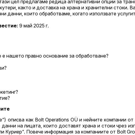
а тази цел предлагаме редица алтернативни опции за тра
кутери, както и доставка на храна и хранителни стоки. 
и данни, които обработваме, когато използвате услугите
вестие:
9 май 2025 г.
во е нашето правно основание за обработване?
ви?
ркетинг?
тие?
нните
описва как Bolt Operations OÜ и нейните компании от гру
 данни на лицата, които доставят храна и стоки чрез из
ли Куриер“. Повече информация за компаниите от Bolt Gro