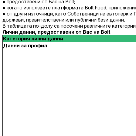
предоставени от Вас на Bolt;
когато използвате платформата Bolt Food, приложението
от други източници, като Собственици на автопарк и 
държави, правителствени или публични бази данни.
В таблицата по-долу са посочени различните категории
Лични данни, предоставени от Вас на Bolt
Категория лични данни
Данни за профил