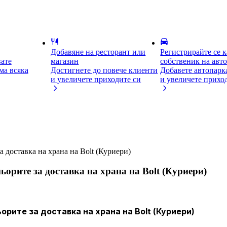
Добавяне на ресторант или
Регистрирайте се к
вате
магазин
собственик на авт
ма всяка
Достигнете до повече клиенти
Добавете автопарка
и увеличете приходите си
и увеличете прихо
а доставка на храна на Bolt (Куриери)
ьорите за доставка на храна на Bolt (Куриери)
орите за доставка на храна на Bolt (Куриери)