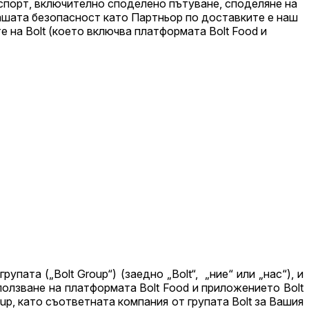
нспорт, включително споделено пътуване, споделяне на
Вашата безопасност като Партньор по доставките е наш
 на Bolt (което включва платформата Bolt Food и
пата („Bolt Group“) (заедно „Bolt“, „ние“ или „нас“), и
ползване на платформата Bolt Food и приложението Bolt
up, като съответната компания от групата Bolt за Вашия