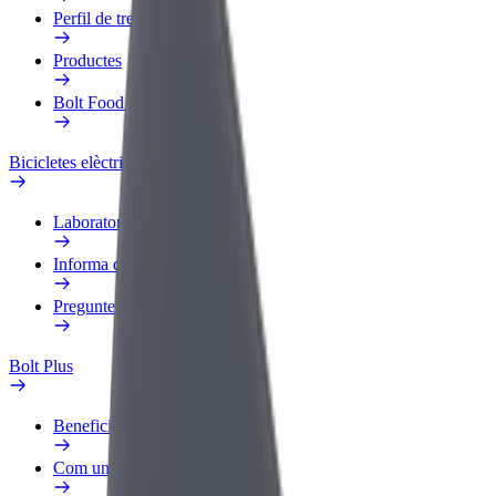
Perfil de treball
Productes
Bolt Food per a empreses
Bicicletes elèctriques
Laboratori de seguretat
Informa d'un problema
Preguntes freqüents
Bolt Plus
Beneficis
Com unir-s'hi