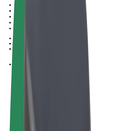
Termes i Condicions
Privacitat
Galetes
© 2026 Bolt Technology OÜ
Productes
Viatges
Patinets
Bolt Market
Bolt Food
Bolt Drive
Bolt for Business