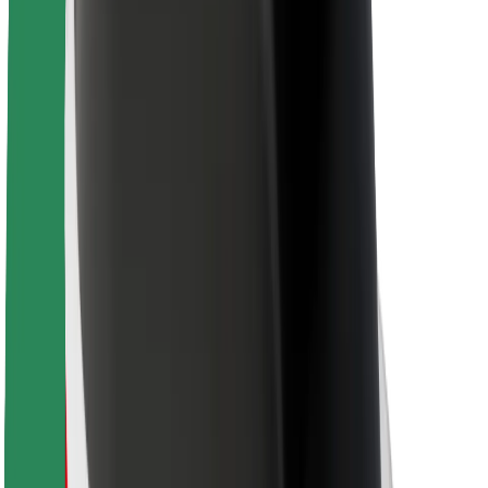
Per a repartidors
Bolt Food
Per a propietaris de flota
Per a restaurants
Bolt for Business
Altres
Proveïdors
Termes i Condicions
Galetes
Seguretat
Aconsegueix un viatge en minuts
Descarrega l'app de Bolt