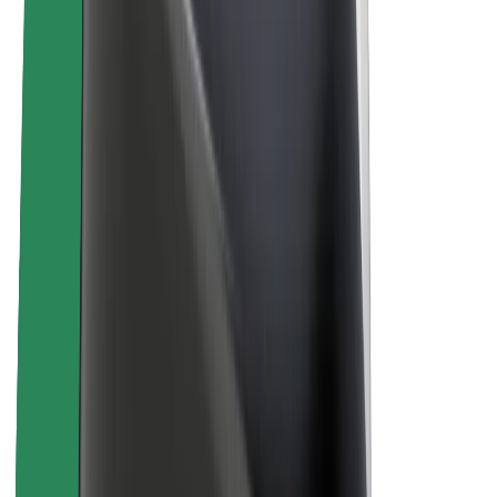
Sobre Bolt
Sostenibilitat a Bolt
Project Zero
Blog
Newsroom
Directrius de la marca
Mission
Investor Relations
Leadership
Marca
Media
Urban Fund
Seguretat