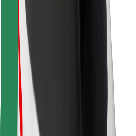
Troba el teu menjar favorit
Descarrega l'app de Bolt Food