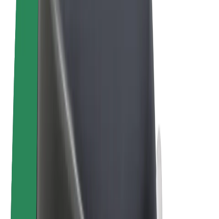
Bicicletes elèctriques
Bolt Plus
Col·labora amb Bolt
Conductors
Driver earnings
Repartidors
Courier earnings
Comerços de Bolt Food
Flotes
Franquícies
Empresa
Treballa amb nosaltres