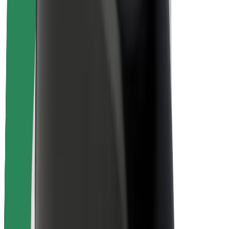
Seguretat per a usuaris
Seguretat per a conductors
Seguretat per a patinets
Laboratori de seguretat
Ciutats
On estem
Solucions per a les ciutats
Aeroports
Estacions de càrrega de Bolt
Suport
Per a usuaris
Per a conductors