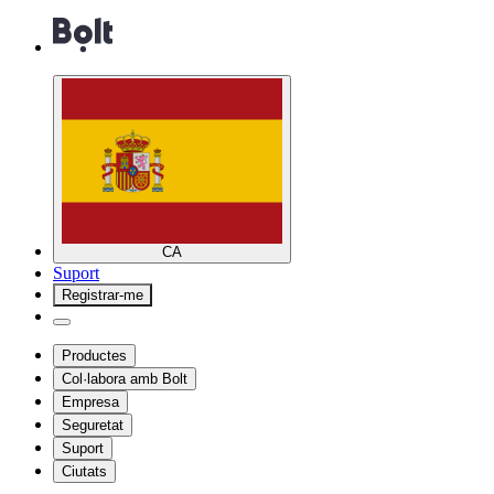
CA
Suport
Registrar-me
Productes
Col·labora amb Bolt
Empresa
Seguretat
Suport
Ciutats