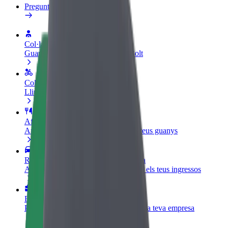
Preguntes freqüents
Col·labora com a conductor
Guanya diners col·laborant amb Bolt
Col·labora com a repartidor
Lliura menjar i cobra cada setmana
Afegeix un restaurant o botiga
Arriba a més clients i maximitza els teus guanys
Registrar-me com a propietari de flota
Afegeix la teva flota a Bolt i potència els teus ingressos
Bolt for Business
Productes i serveis de Bolt adaptats a la teva empresa