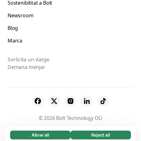
Sostenibilitat a Bolt
Newsroom
Blog
Marca
Sol·licita un viatge
Demana menjar
© 2026 Bolt Technology OÜ
Proveïdors
Termes i Condicions
Privacitat
Allow all
Reject all
Necessary (65)