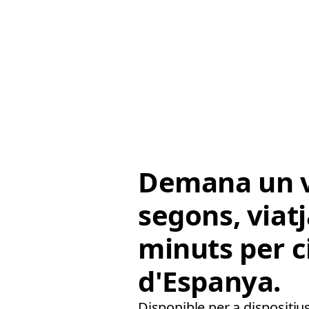
Demana un v
segons, viat
minuts per c
d'Espanya.
Disponible per a dispositius