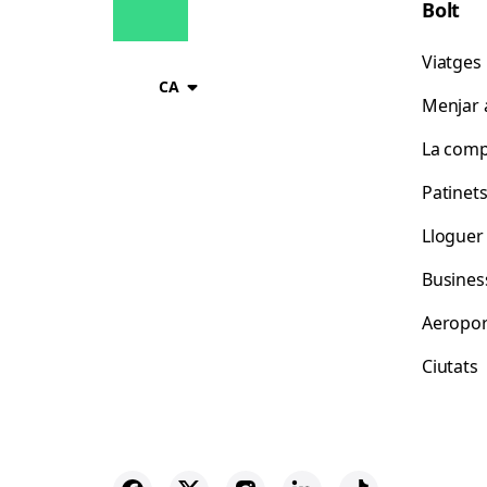
Bolt
Viatges
CA
Menjar a
La comp
Patinet
Lloguer
Busines
Aeropor
Ciutats