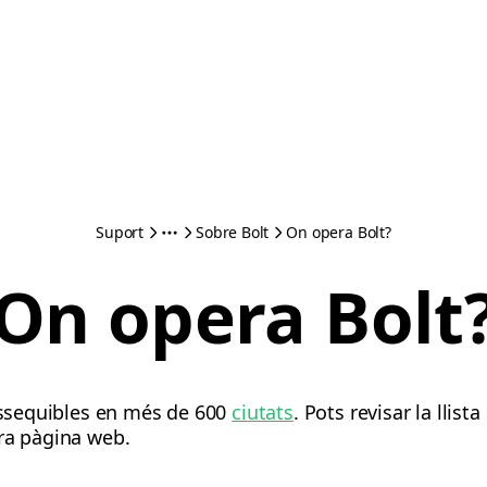
Suport
Sobre Bolt
On opera Bolt?
On opera Bolt
 assequibles en més de 600
ciutats
. Pots revisar la llis
ra pàgina web.