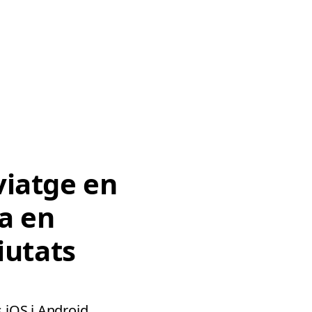
iatge en
ja en
iutats
 iOS i Android.