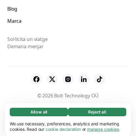
Blog
Marca
Sol·licita un viatge
Demana menjar
© 2026 Bolt Technology OÜ
Proveïdors
Termes i Condicions
Privacitat
Allow all
Reject all
Necessary (65)
Necessary cookies help make our website
Galetes
Seguretat
We use necessary, preferences, analytics and marketing
Learn more
usable by enabling basic functions, e.g. page
cookies. Read our
cookie declaration
or
manage cookies
.
navigation. The website cannot function