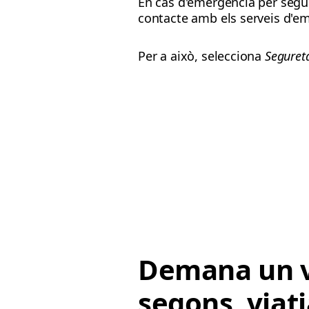
En cas d'emergència per segure
contacte amb els serveis d'em
Per a això, selecciona
Seguret
Demana un v
segons, viat