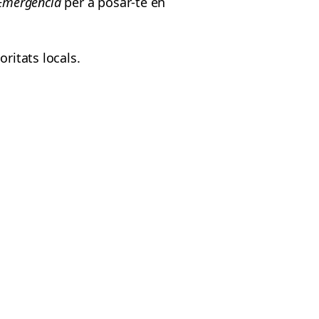
Emergència
per a posar-te en
ritats locals.