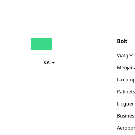
Bolt
Viatges
CA
Menjar a
La comp
Patinet
Lloguer
Busines
Aeropor