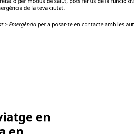
tat o per motius de salut, pots fer ús de la funció d'
ergència de la teva ciutat.
at > Emergència
per a posar-te en contacte amb les auto
iatge en
ja en