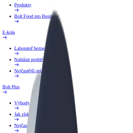
Produkty
Bolt Food pro Business
E-kola
Laboratoř bezpečnosti
Nahlásit problém
Nejčastější otázky
Bolt Plus
Výhody
Jak získat členství
Nejčastější otázky