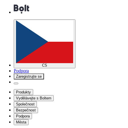
CS
Podpora
Zaregistrujte se
Produkty
Vydělávejte s Boltem
Společnost
Bezpečnost
Podpora
Města