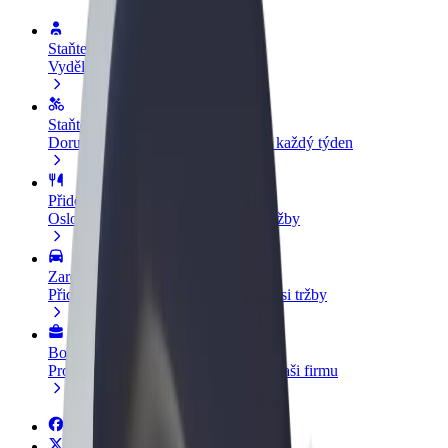
Staňte se řidičem
Vydělávejte podle sebe
Staňte se kurýrem
Doručujte jídlo a dostávejte výplatu každý týden
Přidejte restauraci nebo obchod
Oslovte více zákazníků a zvyšte si tržby
Zaregistrujte se jako flotilový partner
Přidejte svou flotilu k Boltu a zvyšte si tržby
Bolt for Business
Produkty a služby Boltu přesně pro vaši firmu