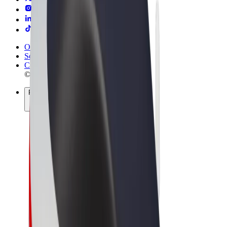
Obchodní podmínky
Soukromí
Cookies
© 2026 Bolt Technology OÜ
Produkty
Jízdy
Koloběžky
Bolt Market
Bolt Food
Bolt Drive
Bolt for Business
E-kola