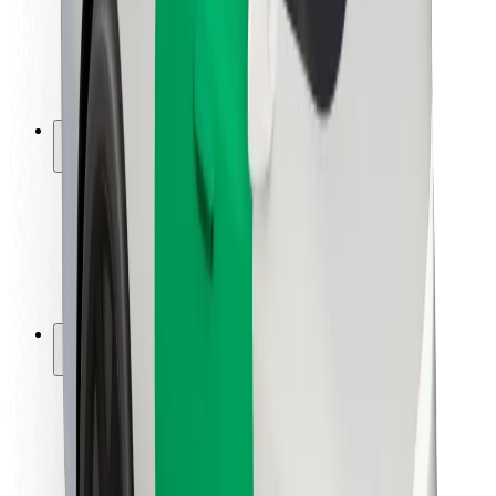
Bezpečnost řidičů
Bezpečnost na koloběžce
Laboratoř bezpečnosti
Města
Lokality
Řešení pro města
Letiště
Nabíjecí stanice Bolt
Podpora
Pro cestující
Pro řidiče
Pro kurýry