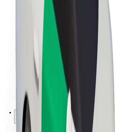
Udržitelnost podle Boltu
Projekt Zero
Blog
Tiskové centrum
Pokyny ke značce
Naše poslání
Vztahy s investory
Vedení
Značka
Média
Městský fond
Bezpečnost
Bezpečnost cestujících