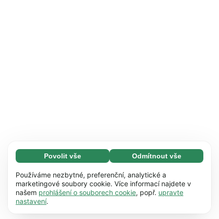
Povolit vše
Odmítnout vše
Nezbytné (65)
Nezbytné soubory cookie umožňují využívat
Zjistit více
Používáme nezbytné, preferenční, analytické a
naše webové stránky díky základním funkcím,
marketingové soubory cookie. Více informací najdete v
našem
prohlášení o souborech cookie
, popř.
upravte
např. navigaci na stránce. Bez těchto souborů
Preference (17)
nastavení
.
cookie nemůže webová stránka správně
Předvolené soubory cookie umožňují našim
Zjistit více
fungovat.
Zjistit více