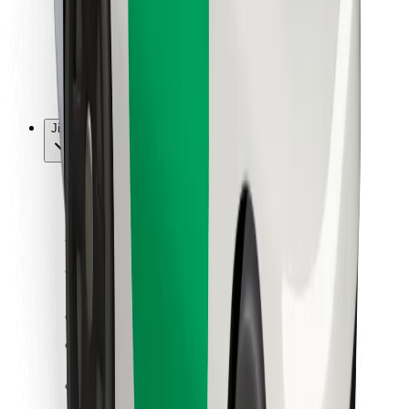
Bolt Food
Pro flotilové partnery
Pro restaurace
Bolt for Business
Jiné
Partneři
Obchodní podmínky
Cookies
Zabezpečení
Jízda za pár minut!
Stáhněte si aplikaci Bolt
Objevte své oblíbené jídlo!