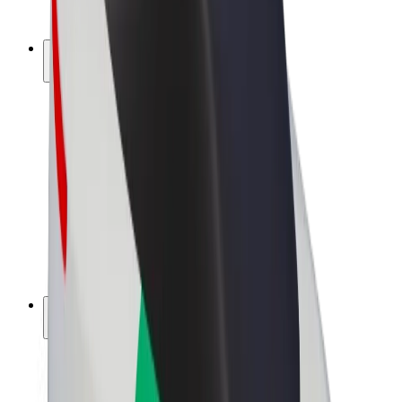
Bolt Plus
Vydělávejte s Boltem
Řidiči
Výdělky řidiče
Kurýři
Výdělky kurýra
Partneři Bolt Food
Flotily
Franšízy
Společnost
Kariéra
O společnosti Bolt