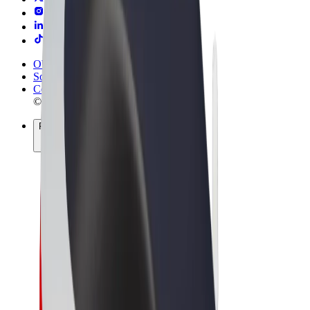
Obchodní podmínky
Soukromí
Cookies
© 2026 Bolt Technology OÜ
Produkty
Jízdy
Koloběžky
Bolt Market
Bolt Food
Bolt Drive
Bolt for Business
E-kola