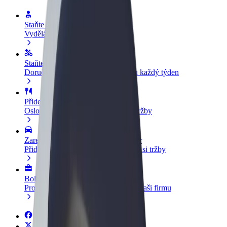
Staňte se řidičem
Vydělávejte podle sebe
Staňte se kurýrem
Doručujte jídlo a dostávejte výplatu každý týden
Přidejte restauraci nebo obchod
Oslovte více zákazníků a zvyšte si tržby
Zaregistrujte se jako flotilový partner
Přidejte svou flotilu k Boltu a zvyšte si tržby
Bolt for Business
Produkty a služby Boltu přesně pro vaši firmu