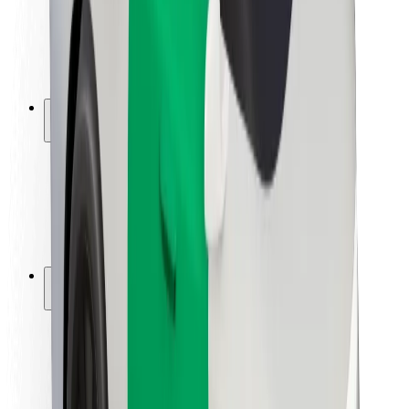
Bezpečnost řidičů
Bezpečnost na koloběžce
Laboratoř bezpečnosti
Města
Lokality
Řešení pro města
Letiště
Nabíjecí stanice Bolt
Podpora
Pro cestující
Pro řidiče
Pro kurýry