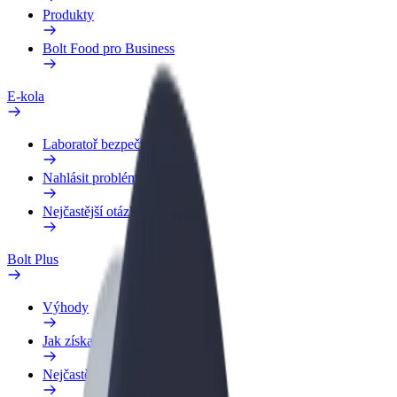
Produkty
Bolt Food pro Business
E-kola
Laboratoř bezpečnosti
Nahlásit problém
Nejčastější otázky
Bolt Plus
Výhody
Jak získat členství
Nejčastější otázky