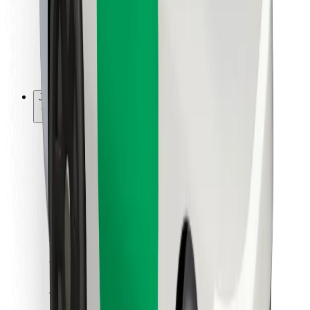
Bolt Food
Pro flotilové partnery
Pro restaurace
Bolt for Business
Jiné
Partneři
Obchodní podmínky
Cookies
Zabezpečení
Jízda za pár minut!
Stáhněte si aplikaci Bolt
Objevte své oblíbené jídlo!