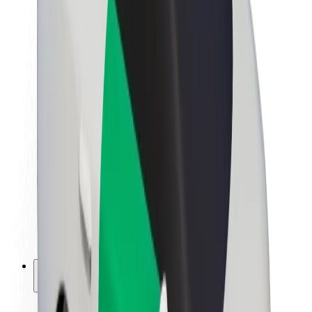
Udržitelnost podle Boltu
Projekt Zero
Blog
Tiskové centrum
Pokyny ke značce
Naše poslání
Vztahy s investory
Vedení
Značka
Média
Městský fond
Bezpečnost
Bezpečnost cestujících