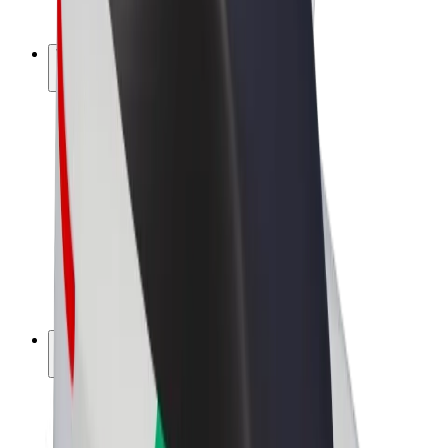
Bolt Plus
Vydělávejte s Boltem
Řidiči
Výdělky řidiče
Kurýři
Výdělky kurýra
Partneři Bolt Food
Flotily
Franšízy
Společnost
Kariéra
O společnosti Bolt