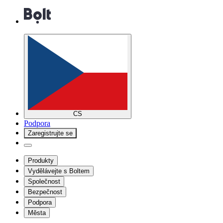
CS
Podpora
Zaregistrujte se
Produkty
Vydělávejte s Boltem
Společnost
Bezpečnost
Podpora
Města