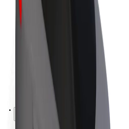
Udržitelnost podle Boltu
Projekt Zero
Blog
Tiskové centrum
Pokyny ke značce
Naše poslání
Vztahy s investory
Vedení
Značka
Média
Městský fond
Bezpečnost
Bezpečnost cestujících