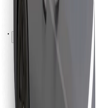
Bolt Food
Pro flotilové partnery
Pro restaurace
Bolt for Business
Jiné
Partneři
Obchodní podmínky
Cookies
Zabezpečení
Jízda za pár minut!
Stáhněte si aplikaci Bolt
Objevte své oblíbené jídlo!