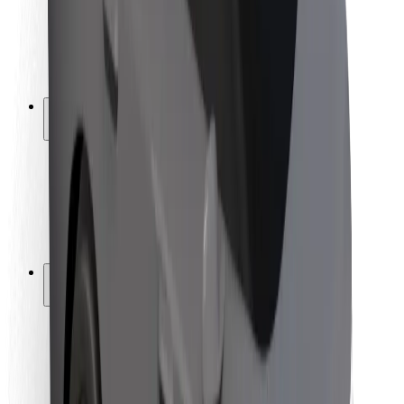
Bezpečnost řidičů
Bezpečnost na koloběžce
Laboratoř bezpečnosti
Města
Lokality
Řešení pro města
Letiště
Nabíjecí stanice Bolt
Podpora
Pro cestující
Pro řidiče
Pro kurýry