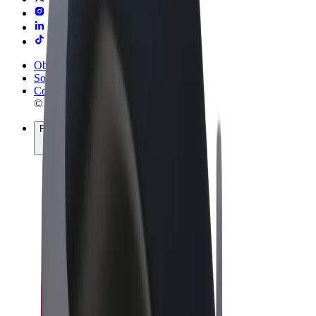
Obchodní podmínky
Soukromí
Cookies
© 2026 Bolt Technology OÜ
Produkty
Jízdy
Koloběžky
Bolt Market
Bolt Food
Bolt Drive
Bolt for Business
E-kola