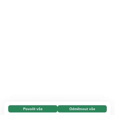
Povolit vše
Odmítnout vše
Nezbytné (65)