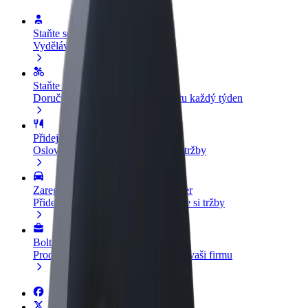
Staňte se řidičem
Vydělávejte podle sebe
Staňte se kurýrem
Doručujte jídlo a dostávejte výplatu každý týden
Přidejte restauraci nebo obchod
Oslovte více zákazníků a zvyšte si tržby
Zaregistrujte se jako flotilový partner
Přidejte svou flotilu k Boltu a zvyšte si tržby
Bolt for Business
Produkty a služby Boltu přesně pro vaši firmu