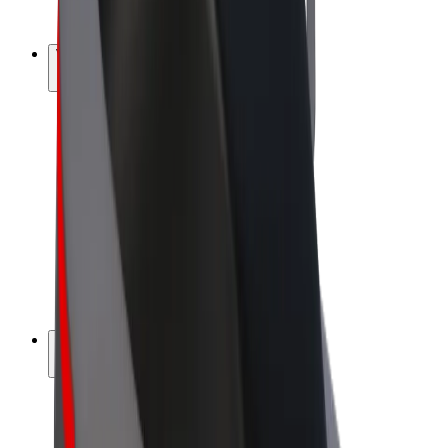
Bolt Plus
Vydělávejte s Boltem
Řidiči
Výdělky řidiče
Kurýři
Výdělky kurýra
Partneři Bolt Food
Flotily
Franšízy
Společnost
Kariéra
O společnosti Bolt