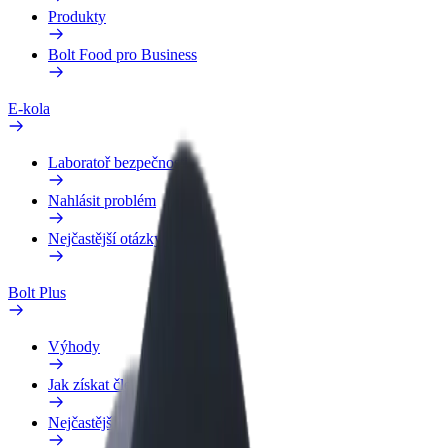
Produkty
Bolt Food pro Business
E-kola
Laboratoř bezpečnosti
Nahlásit problém
Nejčastější otázky
Bolt Plus
Výhody
Jak získat členství
Nejčastější otázky