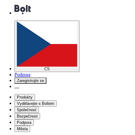
CS
Podpora
Zaregistrujte se
Produkty
Vydělávejte s Boltem
Společnost
Bezpečnost
Podpora
Města