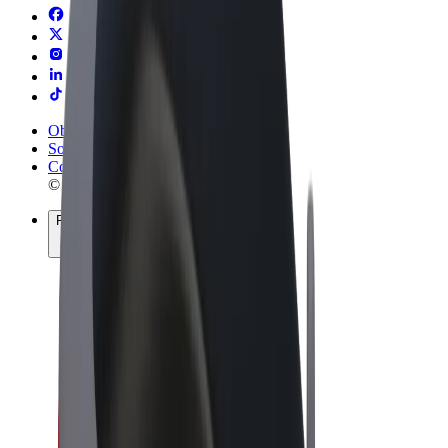
Obchodní podmínky
Soukromí
Cookies
© 2026 Bolt Technology OÜ
Produkty
Jízdy
Koloběžky
Bolt Market
Bolt Food
Bolt Drive
Bolt for Business