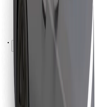
Pro kurýry
Bolt Food
Pro flotilové partnery
Pro restaurace
Bolt for Business
Jiné
Partneři
Obchodní podmínky
Cookies
Zabezpečení
Jízda za pár minut!
Stáhněte si aplikaci Bolt