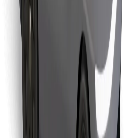
Objevte své oblíbené jídlo!
Stáhněte si aplikaci Bolt Food