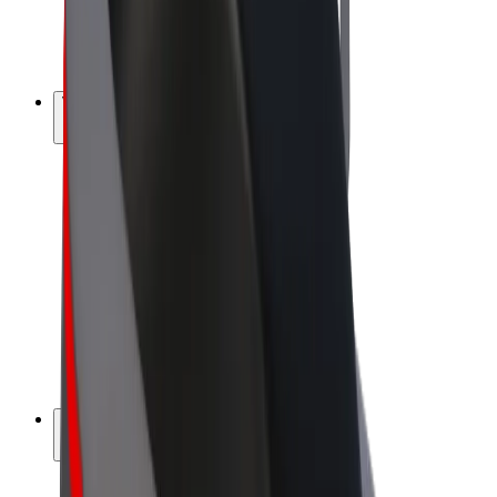
E-kola
Bolt Plus
Vydělávejte s Boltem
Řidiči
Výdělky řidiče
Kurýři
Výdělky kurýra
Partneři Bolt Food
Flotily
Franšízy
Společnost
Kariéra