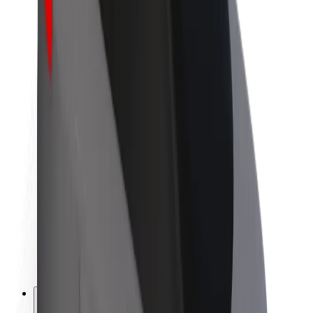
O společnosti Bolt
Udržitelnost podle Boltu
Projekt Zero
Blog
Tiskové centrum
Pokyny ke značce
Naše poslání
Vztahy s investory
Vedení
Značka
Média
Městský fond
Bezpečnost