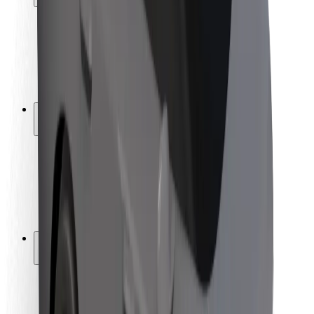
Bezpečnost cestujících
Bezpečnost řidičů
Bezpečnost na koloběžce
Laboratoř bezpečnosti
Města
Lokality
Řešení pro města
Letiště
Nabíjecí stanice Bolt
Podpora
Pro cestující
Pro řidiče