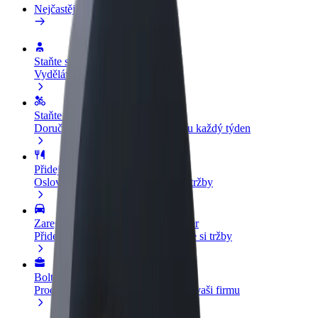
Nejčastější otázky
Staňte se řidičem
Vydělávejte podle sebe
Staňte se kurýrem
Doručujte jídlo a dostávejte výplatu každý týden
Přidejte restauraci nebo obchod
Oslovte více zákazníků a zvyšte si tržby
Zaregistrujte se jako flotilový partner
Přidejte svou flotilu k Boltu a zvyšte si tržby
Bolt for Business
Produkty a služby Boltu přesně pro vaši firmu