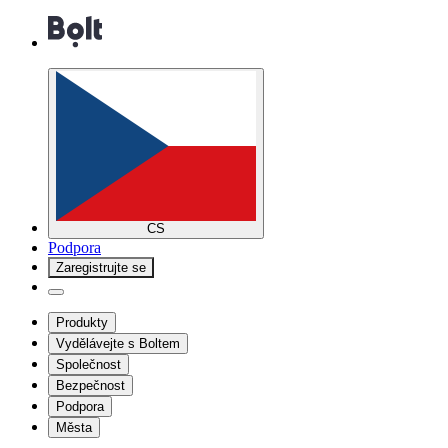
CS
Podpora
Zaregistrujte se
Produkty
Vydělávejte s Boltem
Společnost
Bezpečnost
Podpora
Města