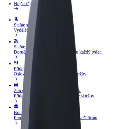
Nejčastější otázky
Staňte se řidičem
Vydělávejte podle sebe
Staňte se kurýrem
Doručujte jídlo a dostávejte výplatu každý týden
Přidejte restauraci nebo obchod
Oslovte více zákazníků a zvyšte si tržby
Zaregistrujte se jako flotilový partner
Přidejte svou flotilu k Boltu a zvyšte si tržby
Bolt for Business
Produkty a služby Boltu přesně pro vaši firmu