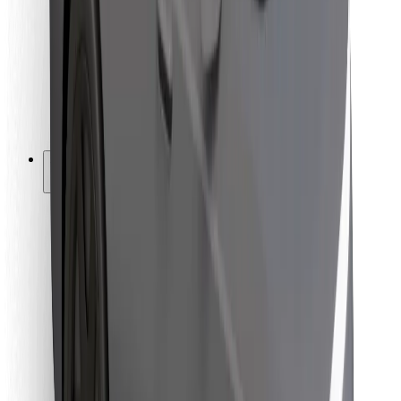
Pro kurýry
Bolt Food
Pro flotilové partnery
Pro restaurace
Bolt for Business
Jiné
Partneři
Obchodní podmínky
Cookies
Zabezpečení
Jízda za pár minut!
Stáhněte si aplikaci Bolt