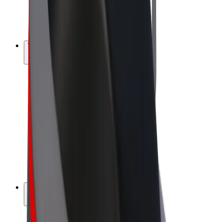
E-kola
Bolt Plus
Vydělávejte s Boltem
Řidiči
Výdělky řidiče
Kurýři
Výdělky kurýra
Partneři Bolt Food
Flotily
Franšízy
Společnost
Kariéra