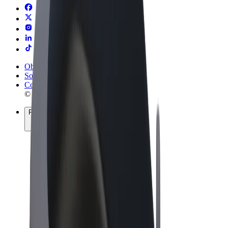
Obchodní podmínky
Soukromí
Cookies
© 2026 Bolt Technology OÜ
Produkty
Jízdy
Koloběžky
Bolt Market
Bolt Food
Bolt Drive
Bolt for Business