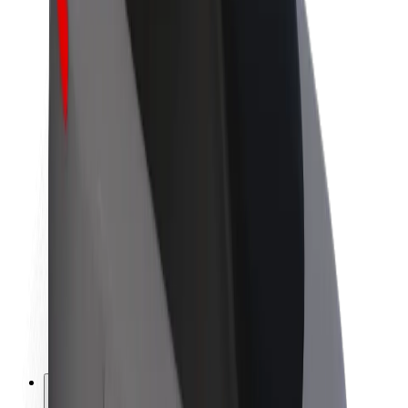
O společnosti Bolt
Udržitelnost podle Boltu
Projekt Zero
Blog
Tiskové centrum
Pokyny ke značce
Naše poslání
Vztahy s investory
Vedení
Značka
Média
Městský fond
Bezpečnost