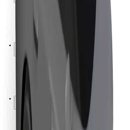
Bezpečnost cestujících
Bezpečnost řidičů
Bezpečnost na koloběžce
Laboratoř bezpečnosti
Města
Lokality
Řešení pro města
Letiště
Nabíjecí stanice Bolt
Podpora
Pro cestující
Pro řidiče