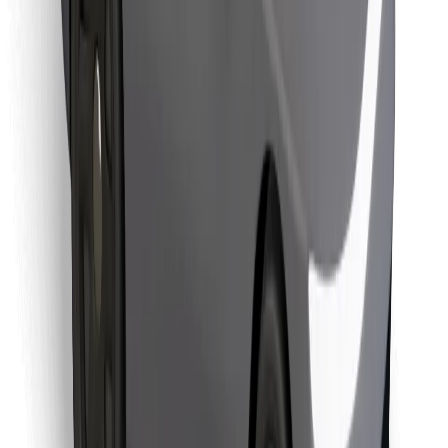
Objevte své oblíbené jídlo!
Stáhněte si aplikaci Bolt Food