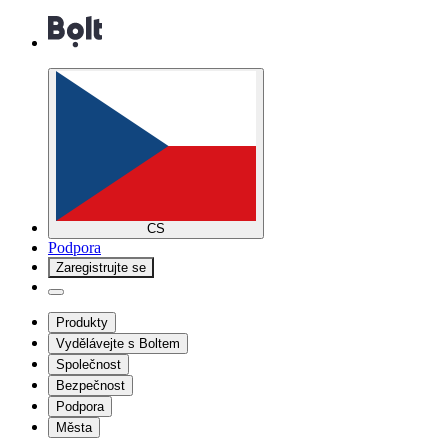
CS
Podpora
Zaregistrujte se
Produkty
Vydělávejte s Boltem
Společnost
Bezpečnost
Podpora
Města