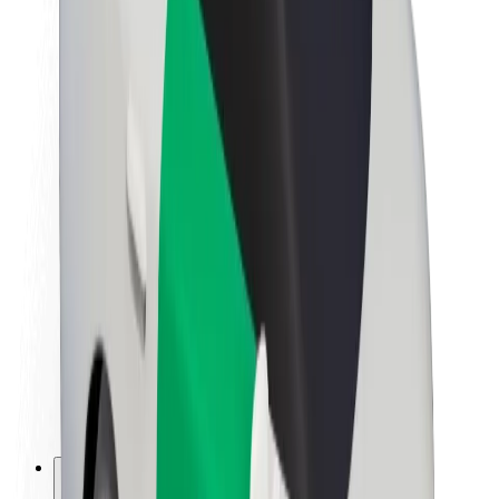
O společnosti Bolt
Udržitelnost podle Boltu
Projekt Zero
Blog
Tiskové centrum
Pokyny ke značce
Naše poslání
Vztahy s investory
Vedení
Značka
Média
Městský fond
Bezpečnost