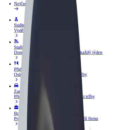
Nejčastější otázky
Staňte se řidičem
Vydělávejte podle sebe
Staňte se kurýrem
Doručujte jídlo a dostávejte výplatu každý týden
Přidejte restauraci nebo obchod
Oslovte více zákazníků a zvyšte si tržby
Zaregistrujte se jako flotilový partner
Přidejte svou flotilu k Boltu a zvyšte si tržby
Bolt for Business
Produkty a služby Boltu přesně pro vaši firmu