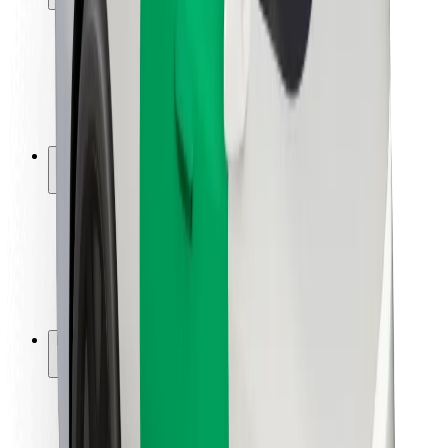
Bezpečnost cestujících
Bezpečnost řidičů
Bezpečnost na koloběžce
Laboratoř bezpečnosti
Města
Lokality
Řešení pro města
Letiště
Nabíjecí stanice Bolt
Podpora
Pro cestující
Pro řidiče