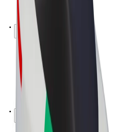
E-kola
Bolt Plus
Vydělávejte s Boltem
Řidiči
Výdělky řidiče
Kurýři
Výdělky kurýra
Partneři Bolt Food
Flotily
Franšízy
Společnost
Kariéra