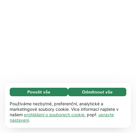
Povolit vše
Odmítnout vše
Nezbytné (65)
Nezbytné soubory cookie umožňují využívat
Zjistit více
Používáme nezbytné, preferenční, analytické a
naše webové stránky díky základním funkcím,
marketingové soubory cookie. Více informací najdete v
našem
prohlášení o souborech cookie
, popř.
upravte
např. navigaci na stránce. Bez těchto souborů
Preference (17)
nastavení
.
cookie nemůže webová stránka správně
Předvolené soubory cookie umožňují našim
Zjistit více
fungovat.
Zjistit více
webovým stránkám zapamatovat si informace,