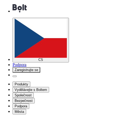
CS
Podpora
Zaregistrujte se
Produkty
Vydělávejte s Boltem
Společnost
Bezpečnost
Podpora
Města