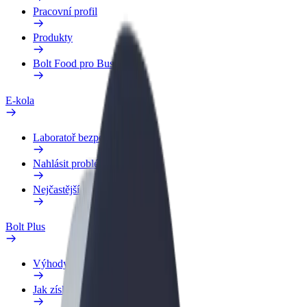
Pracovní profil
Produkty
Bolt Food pro Business
E-kola
Laboratoř bezpečnosti
Nahlásit problém
Nejčastější otázky
Bolt Plus
Výhody
Jak získat členství