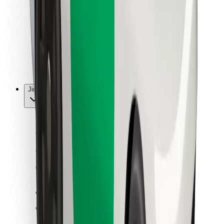
Pro kurýry
Bolt Food
Pro flotilové partnery
Pro restaurace
Bolt for Business
Jiné
Partneři
Obchodní podmínky
Cookies
Zabezpečení
Jízda za pár minut!
Stáhněte si aplikaci Bolt