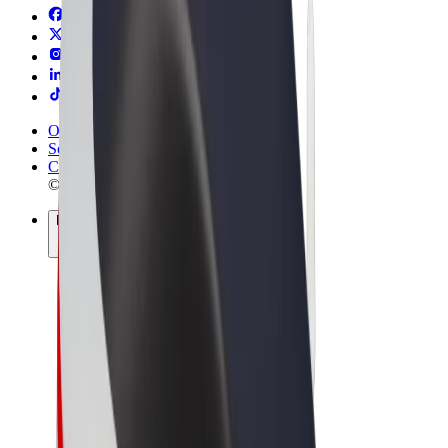
Obchodní podmínky
Soukromí
Cookies
© 2026 Bolt Technology OÜ
Produkty
Jízdy
Koloběžky
Bolt Market
Bolt Food
Bolt Drive
Bolt for Business