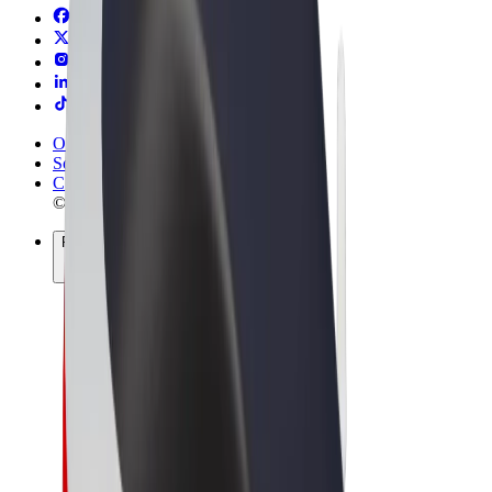
Obchodní podmínky
Soukromí
Cookies
© 2026 Bolt Technology OÜ
Produkty
Jízdy
Koloběžky
Bolt Market
Bolt Food
Bolt Drive
Bolt for Business