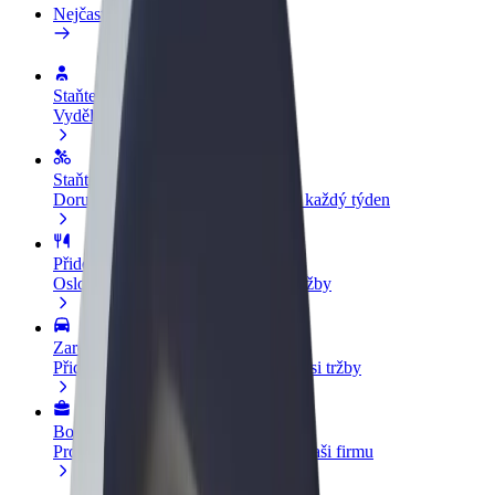
Nejčastější otázky
Staňte se řidičem
Vydělávejte podle sebe
Staňte se kurýrem
Doručujte jídlo a dostávejte výplatu každý týden
Přidejte restauraci nebo obchod
Oslovte více zákazníků a zvyšte si tržby
Zaregistrujte se jako flotilový partner
Přidejte svou flotilu k Boltu a zvyšte si tržby
Bolt for Business
Produkty a služby Boltu přesně pro vaši firmu