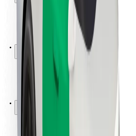
Bezpečnost cestujících
Bezpečnost řidičů
Bezpečnost na koloběžce
Laboratoř bezpečnosti
Města
Lokality
Řešení pro města
Letiště
Nabíjecí stanice Bolt
Podpora
Pro cestující
Pro řidiče