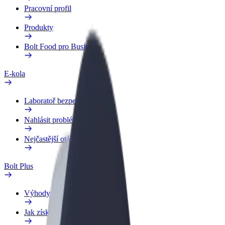
Pracovní profil
Produkty
Bolt Food pro Business
E-kola
Laboratoř bezpečnosti
Nahlásit problém
Nejčastější otázky
Bolt Plus
Výhody
Jak získat členství