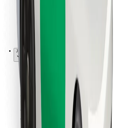
Pro kurýry
Bolt Food
Pro flotilové partnery
Pro restaurace
Bolt for Business
Jiné
Partneři
Obchodní podmínky
Cookies
Zabezpečení
Jízda za pár minut!
Stáhněte si aplikaci Bolt