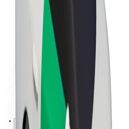
O společnosti Bolt
Udržitelnost podle Boltu
Projekt Zero
Blog
Tiskové centrum
Pokyny ke značce
Naše poslání
Vztahy s investory
Vedení
Značka
Média
Městský fond
Bezpečnost