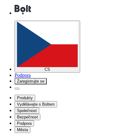
CS
Podpora
Zaregistrujte se
Produkty
Vydělávejte s Boltem
Společnost
Bezpečnost
Podpora
Města