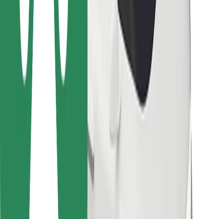
Bolt Food
Pro flotilové partnery
Pro restaurace
Bolt for Business
Jiné
Partneři
Obchodní podmínky
Cookies
Zabezpečení
Jízda za pár minut!
Stáhněte si aplikaci Bolt
Objevte své oblíbené jídlo!