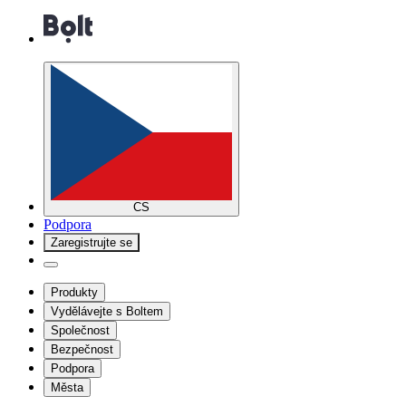
CS
Podpora
Zaregistrujte se
Produkty
Vydělávejte s Boltem
Společnost
Bezpečnost
Podpora
Města