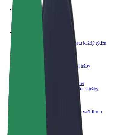
Staňte se řidičem
Vydělávejte podle sebe
Staňte se kurýrem
Doručujte jídlo a dostávejte výplatu každý týden
Přidejte restauraci nebo obchod
Oslovte více zákazníků a zvyšte si tržby
Zaregistrujte se jako flotilový partner
Přidejte svou flotilu k Boltu a zvyšte si tržby
Bolt for Business
Produkty a služby Boltu přesně pro vaši firmu