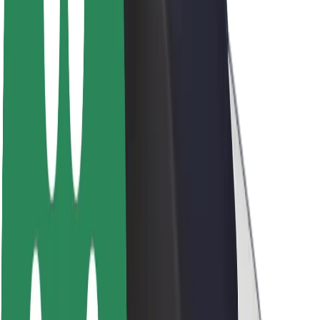
Udržitelnost podle Boltu
Projekt Zero
Blog
Tiskové centrum
Pokyny ke značce
Naše poslání
Vztahy s investory
Vedení
Značka
Média
Městský fond
Bezpečnost
Bezpečnost cestujících