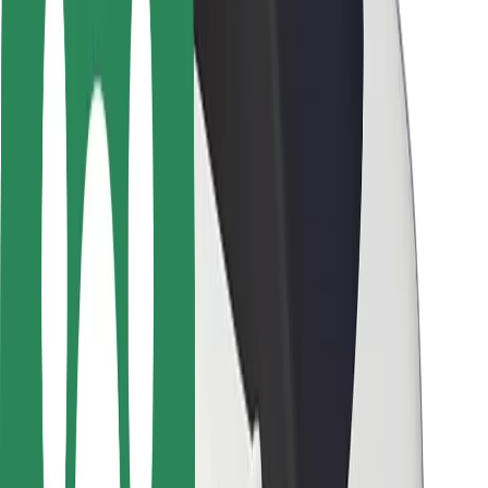
Bezpečnost řidičů
Bezpečnost na koloběžce
Laboratoř bezpečnosti
Města
Lokality
Řešení pro města
Letiště
Nabíjecí stanice Bolt
Podpora
Pro cestující
Pro řidiče
Pro kurýry