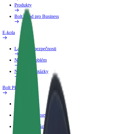
Produkty
Bolt Food pro Business
E-kola
Laboratoř bezpečnosti
Nahlásit problém
Nejčastější otázky
Bolt Plus
Výhody
Jak získat členství
Nejčastější otázky