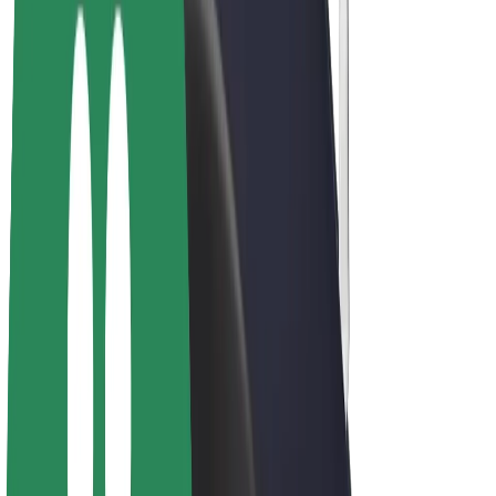
Bolt Plus
Vydělávejte s Boltem
Řidiči
Výdělky řidiče
Kurýři
Výdělky kurýra
Partneři Bolt Food
Flotily
Franšízy
Společnost
Kariéra
O společnosti Bolt