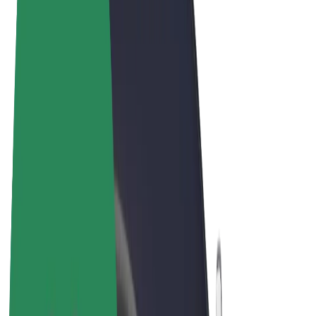
Obchodní podmínky
Soukromí
Cookies
© 2026 Bolt Technology OÜ
Produkty
Jízdy
Koloběžky
Bolt Market
Bolt Food
Bolt Drive
Bolt for Business
E-kola