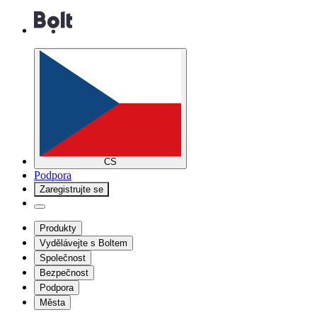
CS
Podpora
Zaregistrujte se
Produkty
Vydělávejte s Boltem
Společnost
Bezpečnost
Podpora
Města