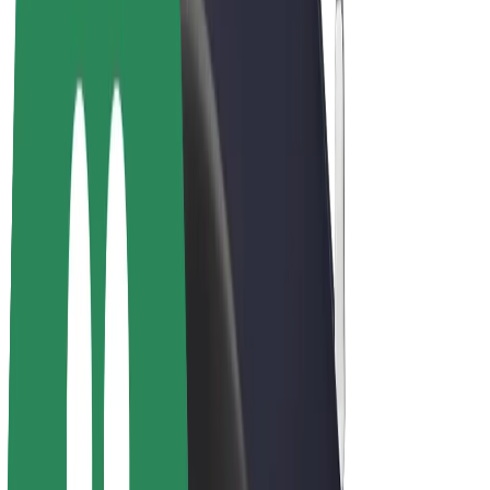
Bolt Plus
Vydělávejte s Boltem
Řidiči
Výdělky řidiče
Kurýři
Výdělky kurýra
Partneři Bolt Food
Flotily
Franšízy
Společnost
Kariéra
O společnosti Bolt