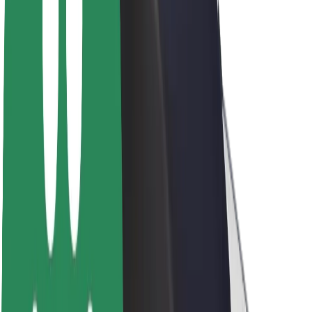
Udržitelnost podle Boltu
Projekt Zero
Blog
Tiskové centrum
Pokyny ke značce
Naše poslání
Vztahy s investory
Vedení
Značka
Média
Městský fond
Bezpečnost
Bezpečnost cestujících