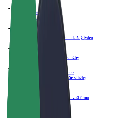
Staňte se řidičem
Vydělávejte podle sebe
Staňte se kurýrem
Doručujte jídlo a dostávejte výplatu každý týden
Přidejte restauraci nebo obchod
Oslovte více zákazníků a zvyšte si tržby
Zaregistrujte se jako flotilový partner
Přidejte svou flotilu k Boltu a zvyšte si tržby
Bolt for Business
Produkty a služby Boltu přesně pro vaši firmu