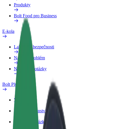
Produkty
Bolt Food pro Business
E-kola
Laboratoř bezpečnosti
Nahlásit problém
Nejčastější otázky
Bolt Plus
Výhody
Jak získat členství
Nejčastější otázky