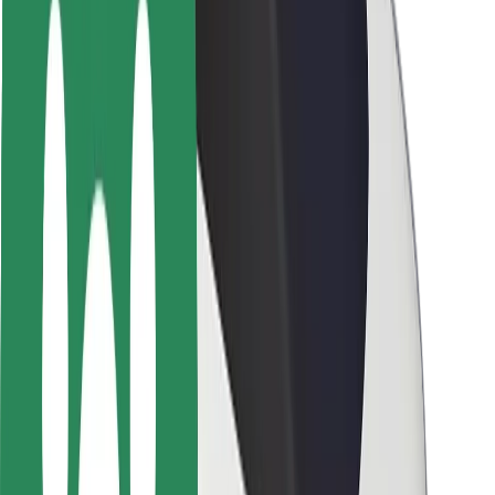
Bezpečnost řidičů
Bezpečnost na koloběžce
Laboratoř bezpečnosti
Města
Lokality
Řešení pro města
Letiště
Nabíjecí stanice Bolt
Podpora
Pro cestující
Pro řidiče
Pro kurýry