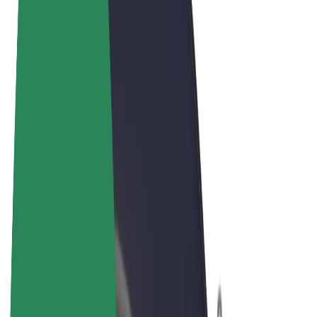
Obchodní podmínky
Soukromí
Cookies
© 2026 Bolt Technology OÜ
Produkty
Jízdy
Koloběžky
Bolt Market
Bolt Food
Bolt Drive
Bolt for Business
E-kola