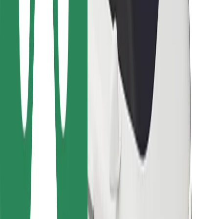
Bolt Food
Pro flotilové partnery
Pro restaurace
Bolt for Business
Jiné
Partneři
Obchodní podmínky
Cookies
Zabezpečení
Jízda za pár minut!
Stáhněte si aplikaci Bolt
Objevte své oblíbené jídlo!