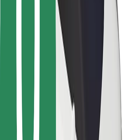
Bolt Food
Pro flotilové partnery
Pro restaurace
Bolt for Business
Jiné
Partneři
Obchodní podmínky
Cookies
Zabezpečení
Jízda za pár minut!
Stáhněte si aplikaci Bolt
Objevte své oblíbené jídlo!