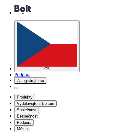
CS
Podpora
Zaregistrujte se
Produkty
Vydělávejte s Boltem
Společnost
Bezpečnost
Podpora
Města