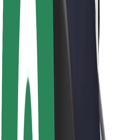
Udržitelnost podle Boltu
Projekt Zero
Blog
Tiskové centrum
Pokyny ke značce
Naše poslání
Vztahy s investory
Vedení
Značka
Média
Městský fond
Bezpečnost
Bezpečnost cestujících