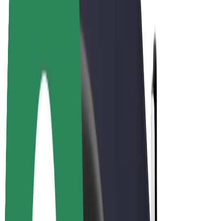
Bolt Plus
Vydělávejte s Boltem
Řidiči
Výdělky řidiče
Kurýři
Výdělky kurýra
Partneři Bolt Food
Flotily
Franšízy
Společnost
Kariéra
O společnosti Bolt