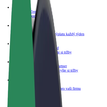
Staňte se řidičem
Vydělávejte podle sebe
Staňte se kurýrem
Doručujte jídlo a dostávejte výplatu každý týden
Přidejte restauraci nebo obchod
Oslovte více zákazníků a zvyšte si tržby
Zaregistrujte se jako flotilový partner
Přidejte svou flotilu k Boltu a zvyšte si tržby
Bolt for Business
Produkty a služby Boltu přesně pro vaši firmu