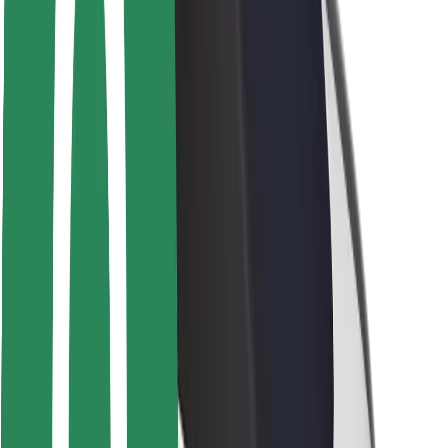
Bezpečnost řidičů
Bezpečnost na koloběžce
Laboratoř bezpečnosti
Města
Lokality
Řešení pro města
Letiště
Nabíjecí stanice Bolt
Podpora
Pro cestující
Pro řidiče
Pro kurýry