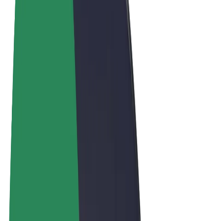
Obchodní podmínky
Soukromí
Cookies
© 2026 Bolt Technology OÜ
Produkty
Jízdy
Koloběžky
Bolt Market
Bolt Food
Bolt Drive
Bolt for Business
E-kola