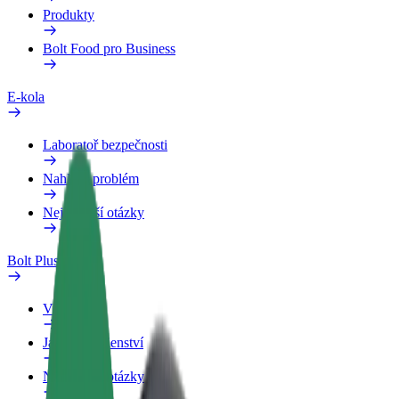
Produkty
Bolt Food pro Business
E-kola
Laboratoř bezpečnosti
Nahlásit problém
Nejčastější otázky
Bolt Plus
Výhody
Jak získat členství
Nejčastější otázky