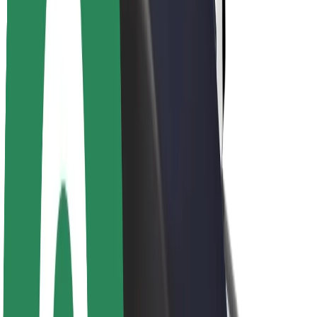
O společnosti Bolt
Udržitelnost podle Boltu
Projekt Zero
Blog
Tiskové centrum
Pokyny ke značce
Naše poslání
Vztahy s investory
Vedení
Značka
Média
Městský fond
Bezpečnost