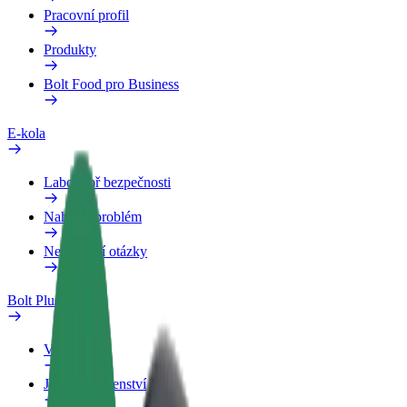
Pracovní profil
Produkty
Bolt Food pro Business
E-kola
Laboratoř bezpečnosti
Nahlásit problém
Nejčastější otázky
Bolt Plus
Výhody
Jak získat členství