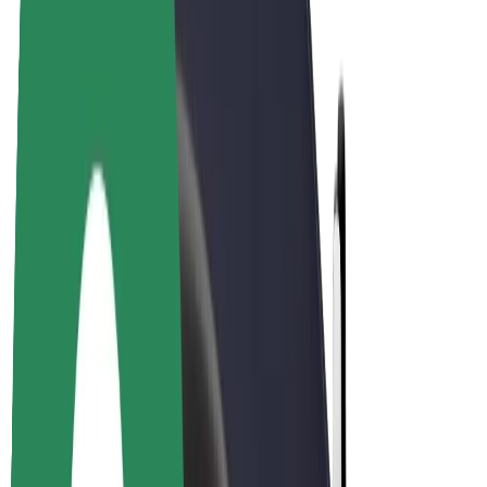
E-kola
Bolt Plus
Vydělávejte s Boltem
Řidiči
Výdělky řidiče
Kurýři
Výdělky kurýra
Partneři Bolt Food
Flotily
Franšízy
Společnost
Kariéra