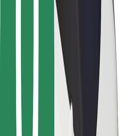
Pro kurýry
Bolt Food
Pro flotilové partnery
Pro restaurace
Bolt for Business
Jiné
Partneři
Obchodní podmínky
Cookies
Zabezpečení
Jízda za pár minut!
Stáhněte si aplikaci Bolt