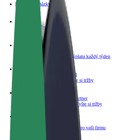
Nejčastější otázky
Staňte se řidičem
Vydělávejte podle sebe
Staňte se kurýrem
Doručujte jídlo a dostávejte výplatu každý týden
Přidejte restauraci nebo obchod
Oslovte více zákazníků a zvyšte si tržby
Zaregistrujte se jako flotilový partner
Přidejte svou flotilu k Boltu a zvyšte si tržby
Bolt for Business
Produkty a služby Boltu přesně pro vaši firmu