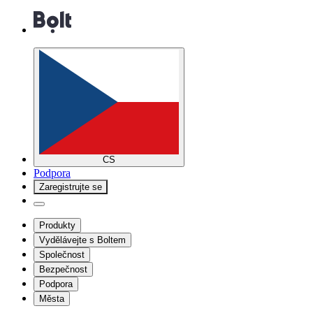
CS
Podpora
Zaregistrujte se
Produkty
Vydělávejte s Boltem
Společnost
Bezpečnost
Podpora
Města