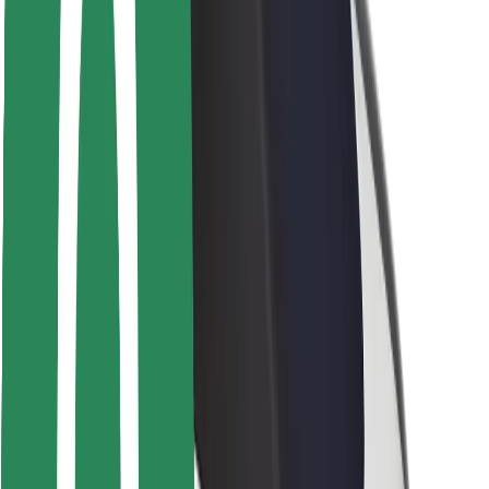
Bezpečnost cestujících
Bezpečnost řidičů
Bezpečnost na koloběžce
Laboratoř bezpečnosti
Města
Lokality
Řešení pro města
Letiště
Nabíjecí stanice Bolt
Podpora
Pro cestující
Pro řidiče