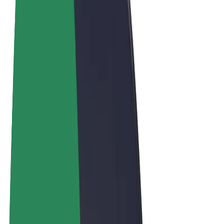
Obchodní podmínky
Soukromí
Cookies
© 2026 Bolt Technology OÜ
Produkty
Jízdy
Koloběžky
Bolt Market
Bolt Food
Bolt Drive
Bolt for Business