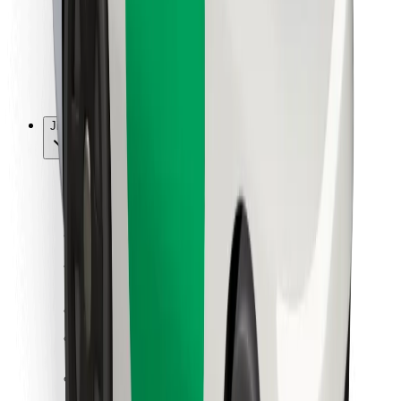
Bolt Food
Pro flotilové partnery
Pro restaurace
Bolt for Business
Jiné
Partneři
Obchodní podmínky
Cookies
Zabezpečení
Jízda za pár minut!
Stáhněte si aplikaci Bolt
Objevte své oblíbené jídlo!