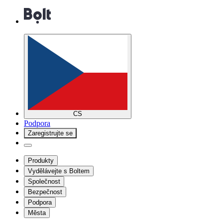
CS
Podpora
Zaregistrujte se
Produkty
Vydělávejte s Boltem
Společnost
Bezpečnost
Podpora
Města