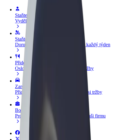
Staňte se řidičem
Vydělávejte podle sebe
Staňte se kurýrem
Doručujte jídlo a dostávejte výplatu každý týden
Přidejte restauraci nebo obchod
Oslovte více zákazníků a zvyšte si tržby
Zaregistrujte se jako flotilový partner
Přidejte svou flotilu k Boltu a zvyšte si tržby
Bolt for Business
Produkty a služby Boltu přesně pro vaši firmu