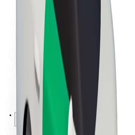
Udržitelnost podle Boltu
Projekt Zero
Blog
Tiskové centrum
Pokyny ke značce
Naše poslání
Vztahy s investory
Vedení
Značka
Média
Městský fond
Bezpečnost
Bezpečnost cestujících