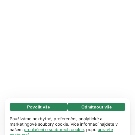
Povolit vše
Odmítnout vše
Nezbytné (65)
Nezbytné soubory cookie umožňují využívat
Zjistit více
Používáme nezbytné, preferenční, analytické a
naše webové stránky díky základním funkcím,
marketingové soubory cookie. Více informací najdete v
našem
prohlášení o souborech cookie
, popř.
upravte
např. navigaci na stránce. Bez těchto souborů
Preference (17)
nastavení
.