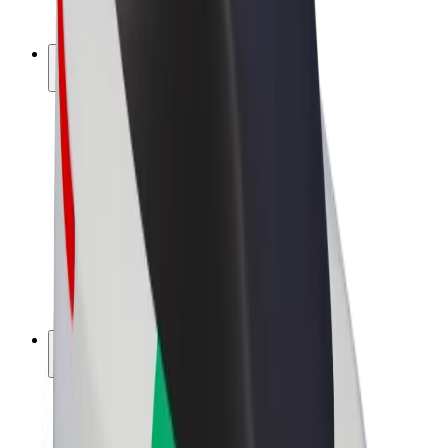
Bolt Plus
Vydělávejte s Boltem
Řidiči
Výdělky řidiče
Kurýři
Výdělky kurýra
Partneři Bolt Food
Flotily
Franšízy
Společnost
Kariéra
O společnosti Bolt