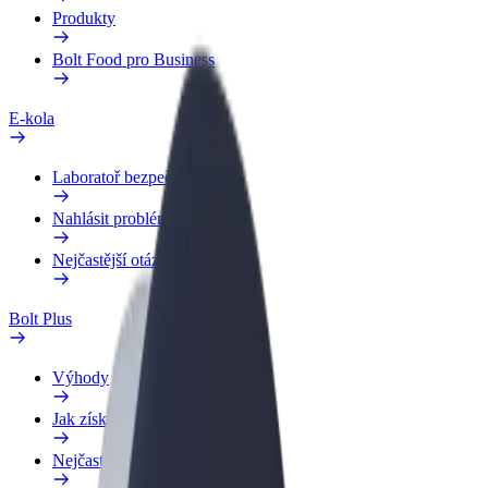
Produkty
Bolt Food pro Business
E-kola
Laboratoř bezpečnosti
Nahlásit problém
Nejčastější otázky
Bolt Plus
Výhody
Jak získat členství
Nejčastější otázky