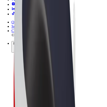
Obchodní podmínky
Soukromí
Cookies
© 2026 Bolt Technology OÜ
Produkty
Jízdy
Koloběžky
Bolt Market
Bolt Food
Bolt Drive
Bolt for Business
E-kola