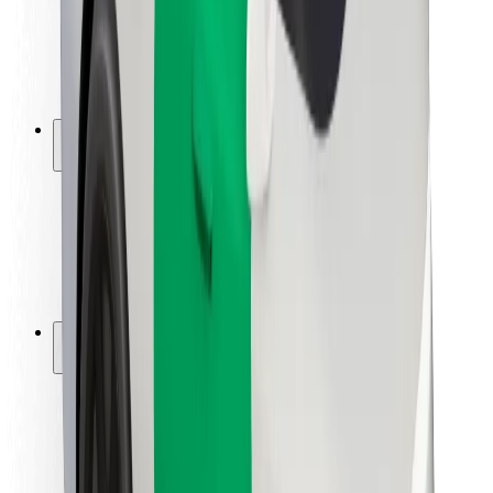
Bezpečnost řidičů
Bezpečnost na koloběžce
Laboratoř bezpečnosti
Města
Lokality
Řešení pro města
Letiště
Nabíjecí stanice Bolt
Podpora
Pro cestující
Pro řidiče
Pro kurýry