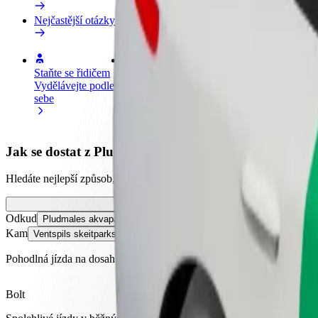
Nejčastější otázky
Staňte se řidičem
Staňte se kurýrem
Př
Vydělávejte podle
Doručujte jídlo a dostávejte výplatu
Os
sebe
každý týden
tr
Jak se dostat z Pludmales akvaparks - Ventspils do Ve
Hledáte nejlepší způsob, jak se dostat z Pludmales akvaparks - Ventspi
Odkud
Pludmales akvaparks - Ventspils
Kam
Ventspils skeitparks
Pohodlná jízda na dosah ruky!
Bolt