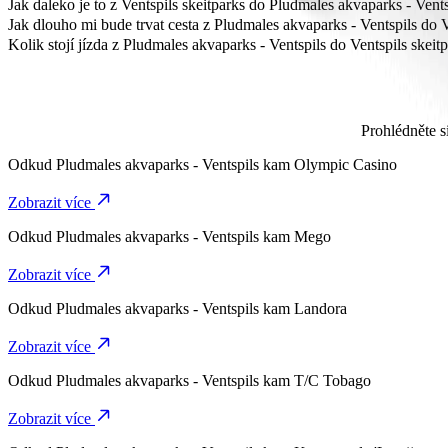
Nejlevnější způsob cesty z Pludmales akvaparks - Ventspils do Ventspi
Jak daleko je to z Ventspils skeitparks do Pludmales akvaparks - Vents
Z Pludmales akvaparks - Ventspils do Ventspils skeitparks je to přibli
Jak dlouho mi bude trvat cesta z Pludmales akvaparks - Ventspils do V
Cesta z Pludmales akvaparks - Ventspils do Ventspils skeitparks s Bolt
Kolik stojí jízda z Pludmales akvaparks - Ventspils do Ventspils skeit
Cena jízdy z Pludmales akvaparks - Ventspils do Ventspils skeitparks 
Prohlédněte s
Odkud
Pludmales akvaparks - Ventspils
kam
Olympic Casino
Zobrazit více
Odkud
Pludmales akvaparks - Ventspils
kam
Mego
Zobrazit více
Odkud
Pludmales akvaparks - Ventspils
kam
Landora
Zobrazit více
Odkud
Pludmales akvaparks - Ventspils
kam
T/C Tobago
Zobrazit více