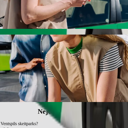
pils do Ventspils skeitparks s odvozem aute
ručujeme vám odvoz autem Bolt. S Boltem bude tato cesta trvat přibliž
s akvaparks - Ventspils do Ventspils skeitpa
ákem.
ácí zvířata.
el nabízí bezbariérová vozidla (WAV).
s Bolt Basic.
Nejčastější otázky
 Ventspils skeitparks?