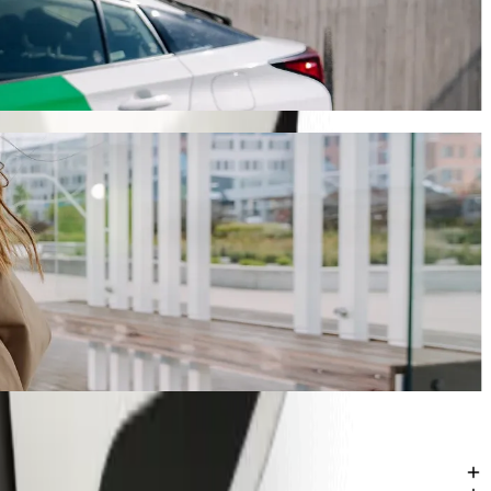
m Bolt
ně 6 min a vyjde na zhruba 5,90 € EUR. Ať už jedete kamkoli, najdeme
rks