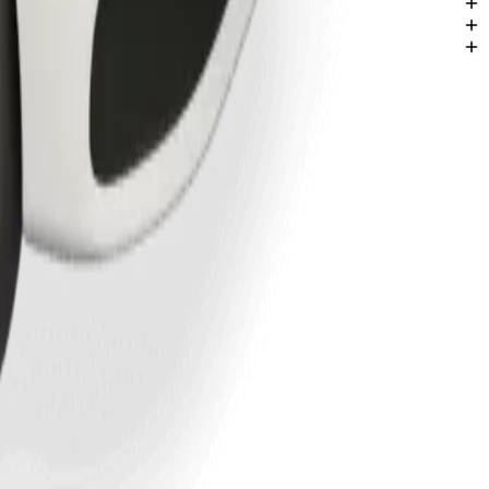
stě Ventspily.