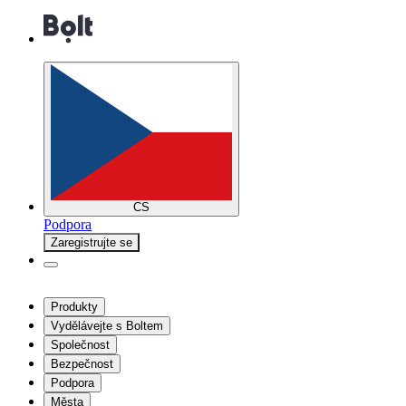
CS
Podpora
Zaregistrujte se
Produkty
Vydělávejte s Boltem
Společnost
Bezpečnost
Podpora
Města