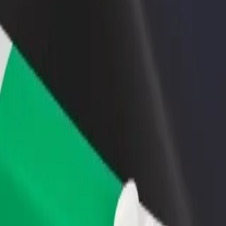
idejte restauraci nebo obchod
Zaregistrujte se jako flotilový partner
lovte více zákazníků a zvyšte si
Přidejte svou flotilu k Boltu a zvyšte
žby
si tržby
ntspils skeitparks
ls do Ventspils skeitparks? Prohlédněte si naše služby a najděte tu ideál
Stáhnout aplikaci