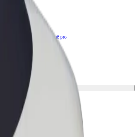
Bolt for Business
Produkty a služby Boltu přesně pro
vaši firmu
ní pro svou cestu.