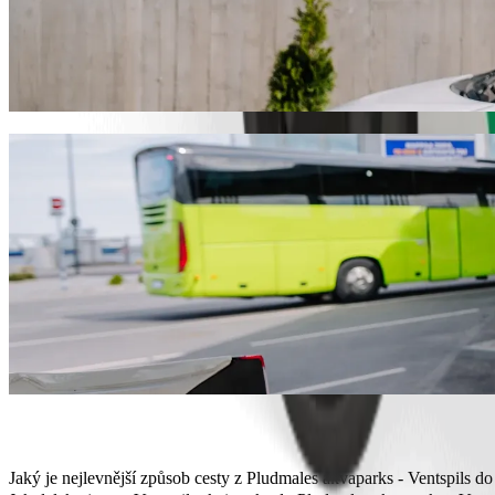
Dostaňte se z Pludmales akvaparks - Vents
Pokud hledáte nejlepší cenu pro jízdu do Ventspils skeitparks, dopo
pro vás ideální vozidlo.
Stáhnout aplikaci Bolt
Služby Bolt, které vás dostanou z Pludmale
Hodně zavazadel? Rezervujte si naše vozy XL až pro 6 osob.
Potřebujete dorazit stylově? Zkuste prémiová vozidla Bolt.
Cestujete s dětmi? Objednejte si jízdu vhodnou pro děti s podsed
Bere vás s sebou váš mazlíček? Zkuste naše jízdy vhodné pro dom
Potřebujete dodatečnou pomoc? Naše kategorie asistenčních vozid
Cenově dostupné jízdy? Užijte si kompaktní vozidla za nižší cenu 
Stáhnout aplikaci Bolt
Jaký je nejlevnější způsob cesty z Pludmales akvaparks - Ventspils do