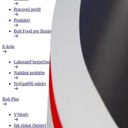
Pracovní profil
Produkty
Bolt Food pro Business
E-kola
Laboratoř bezpečnosti
Nahlásit problém
Nejčastější otázky
Bolt Plus
Výhody
Jak získat členství