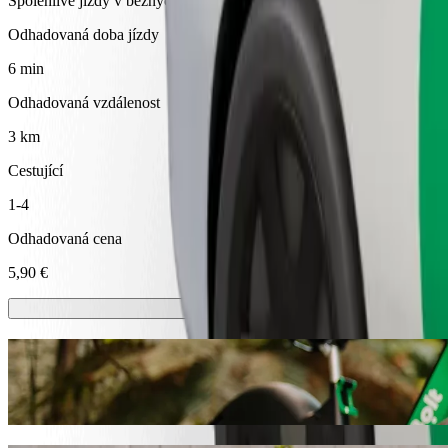
Spolehlivé jízdy v běžných vozidlech střední velikosti.
Odhadovaná doba jízdy
6 min
Odhadovaná vzdálenost
3 km
Cestující
1-4
Odhadovaná cena
5,90 €
Koloběžky nebo e-kola
Přesouvejte se po Ventspily na koloběžkách nebo e-kolech
Stáhnout aplikaci Bolt