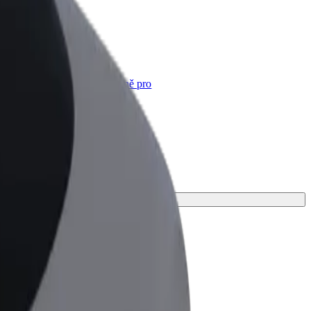
Bolt for Business
Produkty a služby Boltu přesně pro
vaši firmu