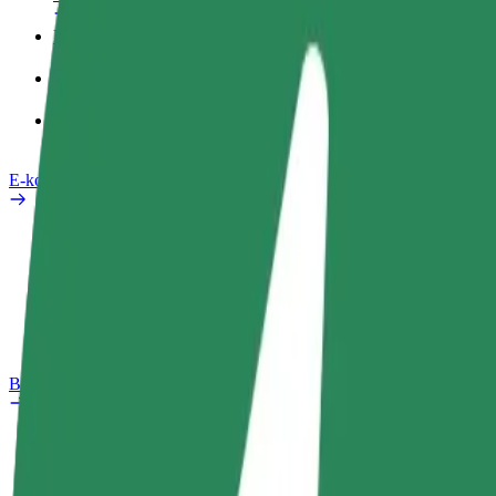
Pracovní profil
Produkty
Bolt Food pro Business
E-kola
Laboratoř bezpečnosti
Nahlásit problém
Nejčastější otázky
Bolt Plus
Výhody
Jak získat členství