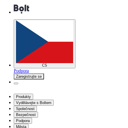
CS
Podpora
Zaregistrujte se
Produkty
Vydělávejte s Boltem
Společnost
Bezpečnost
Podpora
Města