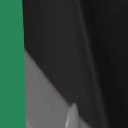
idejte restauraci nebo obchod
Zaregistrujte se jako flotilový partner
lovte více zákazníků a zvyšte si
Přidejte svou flotilu k Boltu a zvyšte
žby
si tržby
něte si naše služby a najděte tu ideální pro svou cestu.
Stáhnout aplikaci