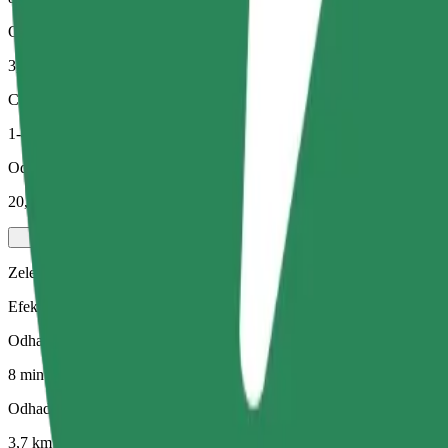
Odhadovaná vzdálenost
3,7 km
Cestující
1-4
Odhadovaná cena
20,20 PLN
Zelený
Efektivní jízdy v hybridních a elektrických vozidlech
Odhadovaná doba jízdy
8 min
Odhadovaná vzdálenost
3,7 km