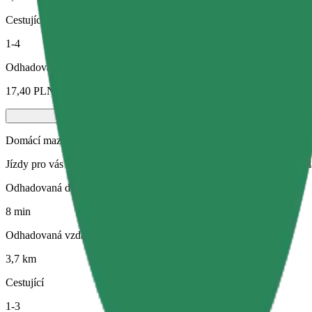
Cestující
1-4
Odhadovaná cena
17,40 PLN
Domácí mazlíčci
Jízdy pro vás i vašeho domácího mazlíčka. Psi musí mít náhubek, malá
Odhadovaná doba jízdy
8 min
Odhadovaná vzdálenost
3,7 km
Cestující
1-3