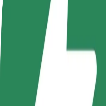
Nejčastější otázky
Staňte se řidičem
Staňte se kurýrem
Př
Vydělávejte podle
Doručujte jídlo a dostávejte výplatu
Os
sebe
každý týden
tr
Jak se dostat z Auchan do Castorama
Hledáte nejlepší způsob, jak se dostat z Auchan do Castorama? Prohléd
Odkud
Auchan
Kam
Castorama
Pohodlná jízda na dosah ruky!
Bolt