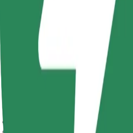
Spolehlivé jízdy v běžných vozidlech střední velikosti.
Odhadovaná doba jízdy
8 min
Odhadovaná vzdálenost
3,7 km
Cestující
1-4
Odhadovaná cena
15,70 PLN
Comfort
Větší vozidla s dostatkem místa pro nohy a úložným prostorem
Odhadovaná doba jízdy
8 min