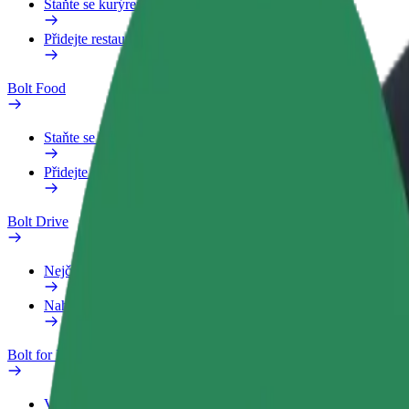
Staňte se kurýrem
Přidejte restauraci nebo obchod
Bolt Food
Staňte se kurýrem
Přidejte restauraci nebo obchod
Bolt Drive
Nejčastější otázky
Nahlásit vozidlo
Bolt for Business
Výhody