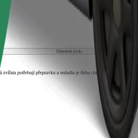
Objednat jízdu
 zvířata potřebují přepravku a sedadla je třeba chránit dekou nebo pod