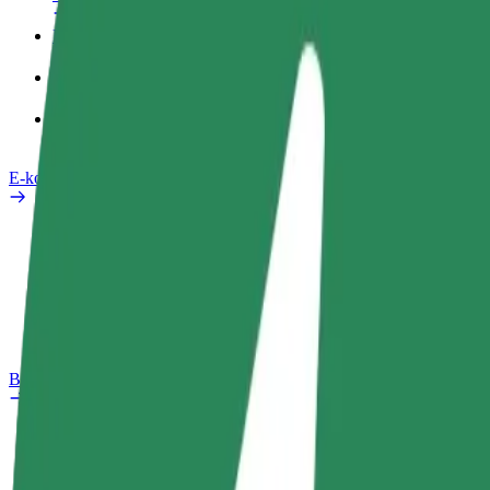
Pracovní profil
Produkty
Bolt Food pro Business
E-kola
Laboratoř bezpečnosti
Nahlásit problém
Nejčastější otázky
Bolt Plus
Výhody
Jak získat členství