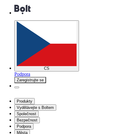
CS
Podpora
Zaregistrujte se
Produkty
Vydělávejte s Boltem
Společnost
Bezpečnost
Podpora
Města