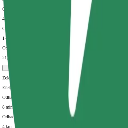
Odhadovaná vzdálenost
4 km
Cestující
1-4
Odhadovaná cena
21,40 PLN
Zelený
Efektivní jízdy v hybridních a elektrických vozidlech
Odhadovaná doba jízdy
8 min
Odhadovaná vzdálenost
4 km