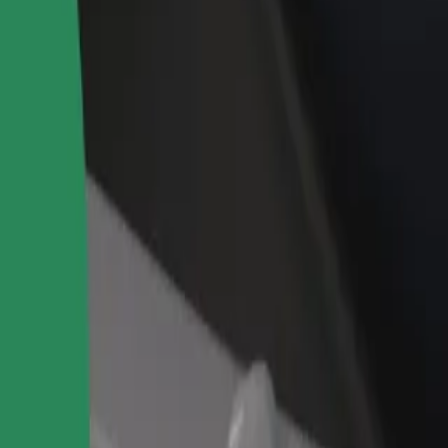
idejte restauraci nebo obchod
Zaregistrujte se jako flotilový partner
lovte více zákazníků a zvyšte si
Přidejte svou flotilu k Boltu a zvyšte
žby
si tržby
a im. Tadeusza Bairda
ogórska im. Tadeusza Bairda? Prohlédněte si naše služby a najděte tu i
Stáhnout aplikaci