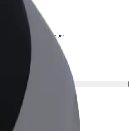
Bolt for Business
Produkty a služby Boltu přesně pro
vaši firmu
deální pro svou cestu.