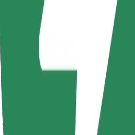
Spolehlivé jízdy v běžných vozidlech střední velikosti.
Odhadovaná doba jízdy
8 min
Odhadovaná vzdálenost
4 km
Cestující
1-4
Odhadovaná cena
16,70 PLN
Comfort
Větší vozidla s dostatkem místa pro nohy a úložným prostorem
Odhadovaná doba jízdy
8 min