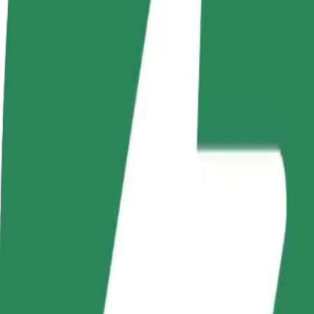
Nejčastější otázky
Staňte se řidičem
Staňte se kurýrem
Př
Vydělávejte podle
Doručujte jídlo a dostávejte výplatu
Os
sebe
každý týden
tr
Jak se dostat z Auchan do Filharmonia Zielonogórsk
Hledáte nejlepší způsob, jak se dostat z Auchan do Filharmonia Zielon
Odkud
Auchan
Kam
Filharmonia Zielonogórska im. Tadeusza Bairda
Pohodlná jízda na dosah ruky!
Bolt