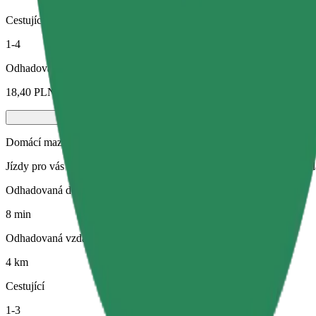
Cestující
1-4
Odhadovaná cena
18,40 PLN
Domácí mazlíčci
Jízdy pro vás i vašeho domácího mazlíčka. Psi musí mít náhubek, malá
Odhadovaná doba jízdy
8 min
Odhadovaná vzdálenost
4 km
Cestující
1-3