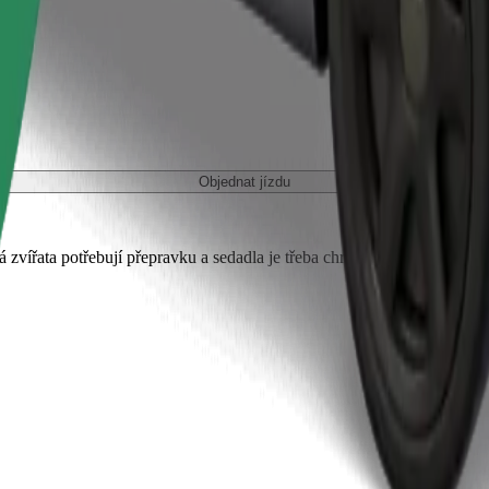
Objednat jízdu
 zvířata potřebují přepravku a sedadla je třeba chránit dekou nebo pod