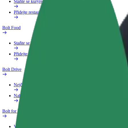
Staňte se kurýrem
Přidejte restauraci nebo obchod
Bolt Food
Staňte se kurýrem
Přidejte restauraci nebo obchod
Bolt Drive
Nejčastější otázky
Nahlásit vozidlo
Bolt for Business
Výhody