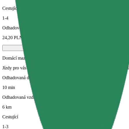
Cestující
1-4
Odhadovaná cena
24,20 PLN
Domácí mazlíčci
Jízdy pro vás i vašeho domácího mazlíčka. Psi musí mít náhubek, malá
Odhadovaná doba jízdy
10 min
Odhadovaná vzdálenost
6 km
Cestující
1-3