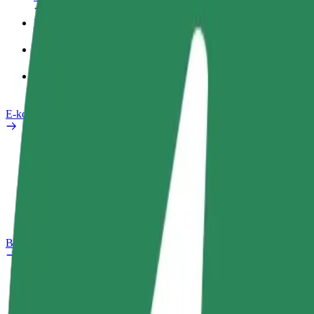
Pracovní profil
Produkty
Bolt Food pro Business
E-kola
Laboratoř bezpečnosti
Nahlásit problém
Nejčastější otázky
Bolt Plus
Výhody
Jak získat členství