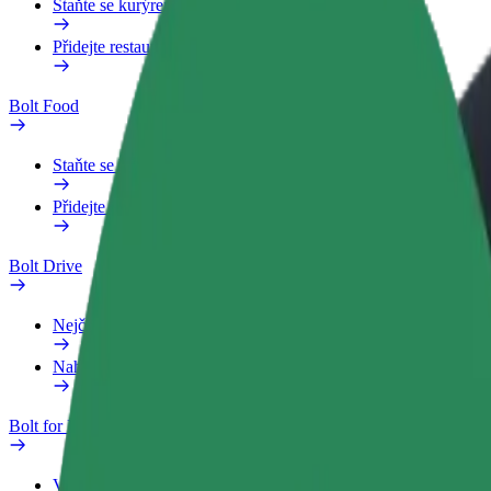
Staňte se kurýrem
Přidejte restauraci nebo obchod
Bolt Food
Staňte se kurýrem
Přidejte restauraci nebo obchod
Bolt Drive
Nejčastější otázky
Nahlásit vozidlo
Bolt for Business
Výhody