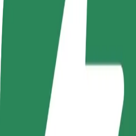
Nejčastější otázky
Staňte se řidičem
Staňte se kurýrem
Př
Vydělávejte podle
Doručujte jídlo a dostávejte výplatu
Os
sebe
každý týden
tr
Jak se dostat z Castorama do Osiedle Pomorskie
Hledáte nejlepší způsob, jak se dostat z Castorama do Osiedle Pomorsk
Odkud
Castorama
Kam
Osiedle Pomorskie
Pohodlná jízda na dosah ruky!
Bolt