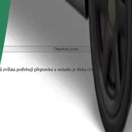
Objednat jízdu
 zvířata potřebují přepravku a sedadla je třeba chránit dekou nebo pod