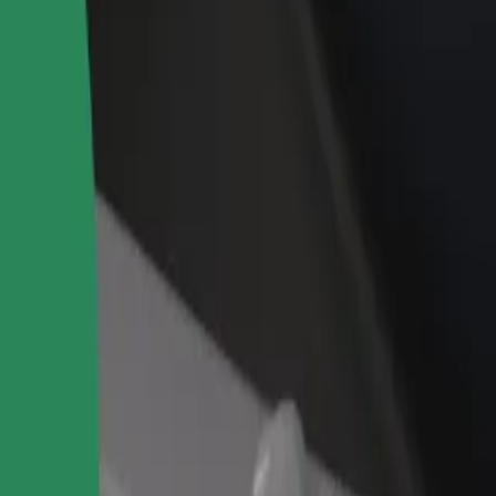
idejte restauraci nebo obchod
Zaregistrujte se jako flotilový partner
lovte více zákazníků a zvyšte si
Přidejte svou flotilu k Boltu a zvyšte
žby
si tržby
ie? Prohlédněte si naše služby a najděte tu ideální pro svou cestu.
Stáhnout aplikaci