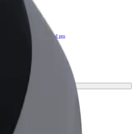
Bolt for Business
Produkty a služby Boltu přesně pro
vaši firmu