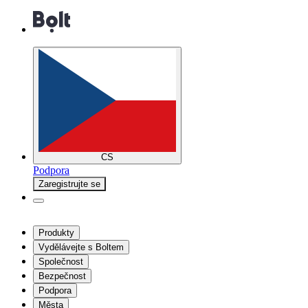
CS
Podpora
Zaregistrujte se
Produkty
Vydělávejte s Boltem
Společnost
Bezpečnost
Podpora
Města