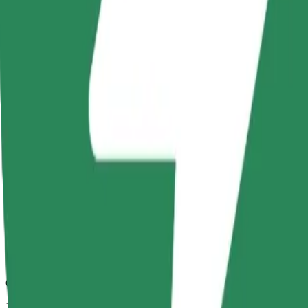
Spolehlivé jízdy v běžných vozidlech střední velikosti.
Odhadovaná doba jízdy
10 min
Odhadovaná vzdálenost
6 km
Cestující
1-4
Odhadovaná cena
22,70 PLN
Comfort
Větší vozidla s dostatkem místa pro nohy a úložným prostorem
Odhadovaná doba jízdy
10 min