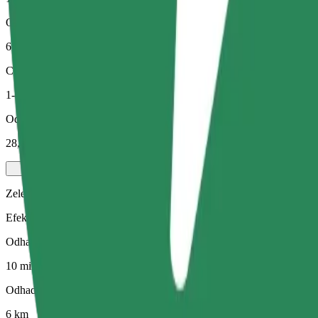
Odhadovaná vzdálenost
6 km
Cestující
1-4
Odhadovaná cena
28,40 PLN
Zelený
Efektivní jízdy v hybridních a elektrických vozidlech
Odhadovaná doba jízdy
10 min
Odhadovaná vzdálenost
6 km