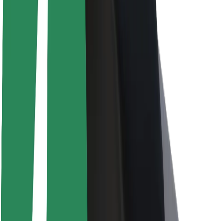
O společnosti Bolt
Udržitelnost podle Boltu
Projekt Zero
Blog
Tiskové centrum
Pokyny ke značce
Naše poslání
Vztahy s investory
Vedení
Značka
Média
Městský fond
Bezpečnost