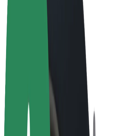
Obchodní podmínky
Soukromí
Cookies
© 2026 Bolt Technology OÜ
Produkty
Jízdy
Koloběžky
Bolt Market
Bolt Food
Bolt Drive
Bolt for Business