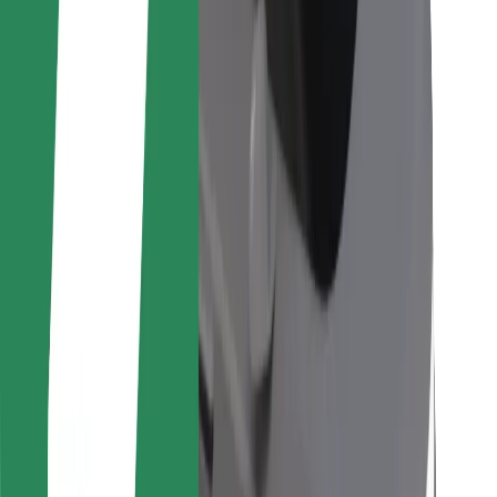
Pro kurýry
Bolt Food
Pro flotilové partnery
Pro restaurace
Bolt for Business
Jiné
Partneři
Obchodní podmínky
Cookies
Zabezpečení
Jízda za pár minut!
Stáhněte si aplikaci Bolt