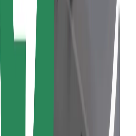
Objevte své oblíbené jídlo!
Stáhněte si aplikaci Bolt Food