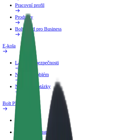
Pracovní profil
Produkty
Bolt Food pro Business
E-kola
Laboratoř bezpečnosti
Nahlásit problém
Nejčastější otázky
Bolt Plus
Výhody
Jak získat členství