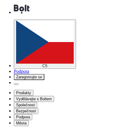
CS
Podpora
Zaregistrujte se
Produkty
Vydělávejte s Boltem
Společnost
Bezpečnost
Podpora
Města