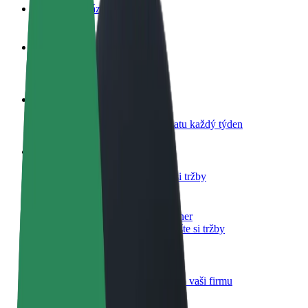
Nejčastější otázky
Staňte se řidičem
Vydělávejte podle sebe
Staňte se kurýrem
Doručujte jídlo a dostávejte výplatu každý týden
Přidejte restauraci nebo obchod
Oslovte více zákazníků a zvyšte si tržby
Zaregistrujte se jako flotilový partner
Přidejte svou flotilu k Boltu a zvyšte si tržby
Bolt for Business
Produkty a služby Boltu přesně pro vaši firmu