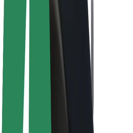
E-kola
Bolt Plus
Vydělávejte s Boltem
Řidiči
Výdělky řidiče
Kurýři
Výdělky kurýra
Partneři Bolt Food
Flotily
Franšízy
Společnost
Kariéra