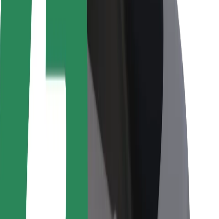
Bezpečnost cestujících
Bezpečnost řidičů
Bezpečnost na koloběžce
Laboratoř bezpečnosti
Města
Lokality
Řešení pro města
Letiště
Nabíjecí stanice Bolt
Podpora
Pro cestující
Pro řidiče