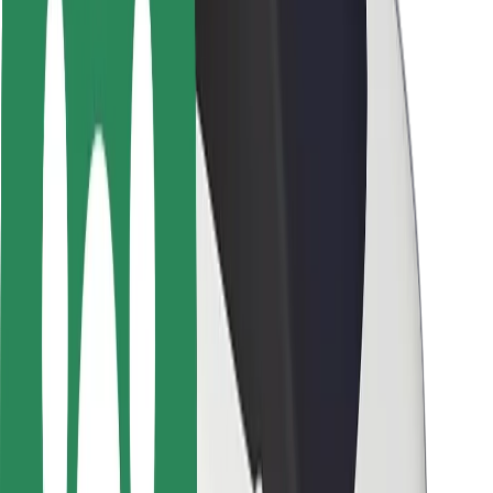
Passagersikkerhed
Chaufførsikkerhed
Sikkerhed på el-løbehjul
Sikkerhedscenter
Byer
Placeringer
Byløsninger
Lufthavne
Bolt-ladestationer
Kundeservice
For passagerer
For chauffører