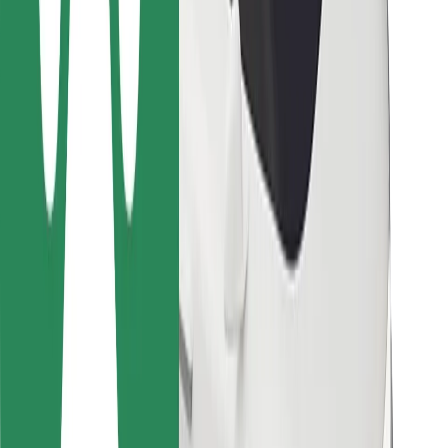
For leveringspersoner
Bolt Food
For flådeejere
For restauranter
Bolt for Business
Andet
Leverandører
Vilkår og betingelser
Cookies
Sikkerhed
Få en tur på få minutter!
Download Bolt-appen