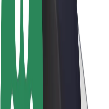
Om Bolt
Bæredygtighed hos Bolt
Project Zero
Blog
Nyhedsrum
Retningslinjer for brand
Mission
Investorrelationer
Ledelse
Brand
Medier
Urban Fund
Sikkerhed