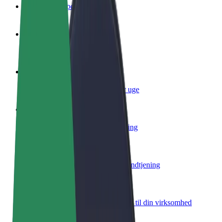
Ofte stillede spørgsmål
Bliv chauffør
Tjen penge på dine vilkår
Bliv leveringsperson
Lever mad og få udbetaling hver uge
Tilføj restaurant eller butik
Nå flere kunder og øg din indtjening
Tilmeld dig som flådeejer
Tilføj din flåde til Bolt, og øg din indtjening
Bolt for Business
Bolt-produkter og tjenester skaleret til din virksomhed