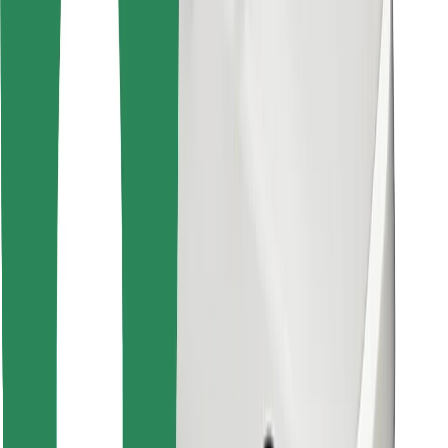
Find din yndlingsmad!
Download Bolt Food-appen