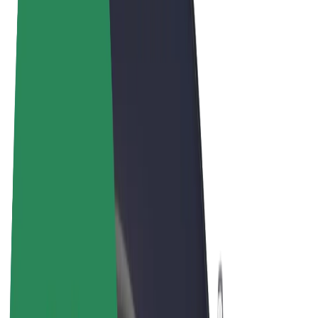
Vilkår og betingelser
Privatliv
Cookies
© 2026 Bolt Technology OÜ
Produkter
Ture
Løbehjul
Bolt Marked
Bolt Food
Bolt Drive
Bolt for Business