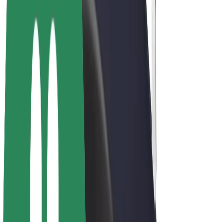
Elcykler
Bolt Plus
Tjen penge med Bolt
Chauffører
Chaufførindtjening
Leveringspersoner
Kurerindtjening
Bolt Mad partnere
Flåder
Franchise
Virksomhed
Karrierer