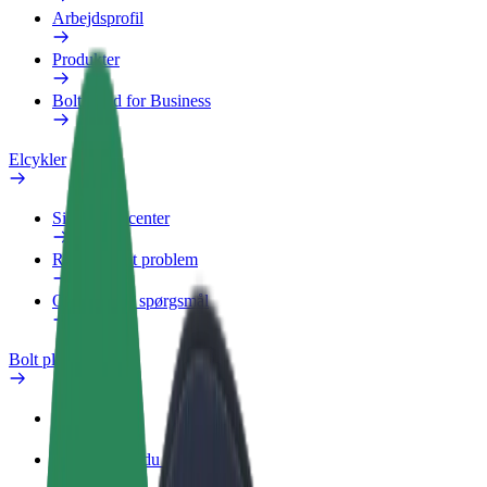
Arbejdsprofil
Produkter
Bolt Food for Business
Elcykler
Sikkerhedscenter
Rapportér et problem
Ofte stillede spørgsmål
Bolt plus
Fordele
Sådan bliver du medlem