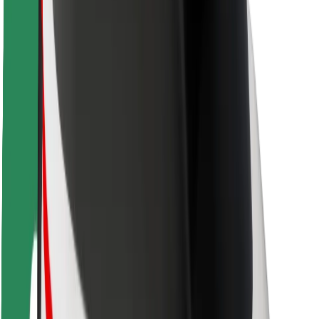
Fahrgast-Sicherheit
Fahrer-Sicherheit
E-Scooter-Sicherheit
Sicherheitslabor
Städte
Standorte
Lösungen für Städte
Flughäfen
Bolt Ladestationen
Support
Für Nutzer:innen
Für Fahrer:innen