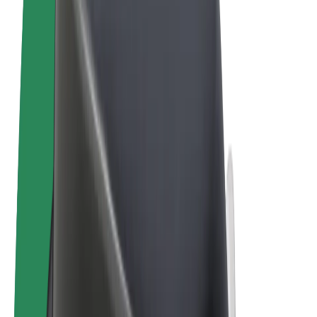
Allgemeine Geschäftsbedingungen
Datenschutz
Cookies
© 2026 Bolt Technology OÜ
Produkte
Fahrten
E-Scooter/E-Bikes
Bolt Market
Bolt Food
Bolt Drive