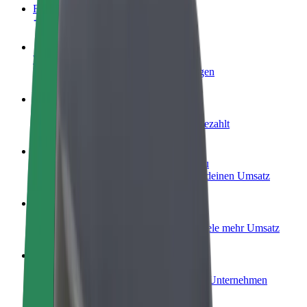
FAQ
Werde Fahrer:in
Erziele Umsatz nach deinen Bedingungen
Werde Kurier
Liefere Essen und werde wöchentlich bezahlt
Füge ein Restaurant oder Geschäft hinzu
Erreiche mehr Kund:innen und steigere deinen Umsatz
Als Flottenbesitzer:in anmelden
Füge deine Flotte zu Bolt hinzu und erziele mehr Umsatz
Bolt for Business
Bolt Produkte und Bolt Dienste für dein Unternehmen
optimiert