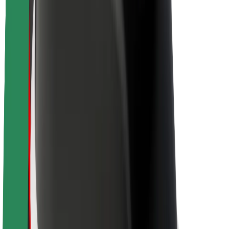
Karriere
Über Bolt
Nachhaltigkeit bei Bolt
Project Zero
Blog
Newsroom
Markenrichtlinien
Mission
Investor Relations
Leitung
Marke
Medien
Urban Fund
Sicherheit