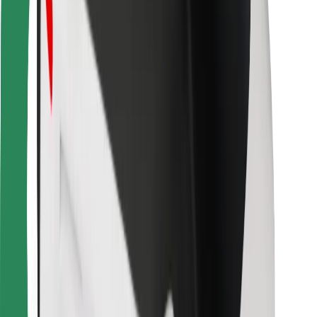
Für Kuriere
Bolt Food
Für Flottenbesitzer:innen
Für Restaurants
Bolt for Business
Sonstige
Zulieferer
Allgemeine Geschäftsbedingungen
Cookies
Sicherheit
In wenigen Minuten zu deiner Fahrt!
Bolt App herunterladen