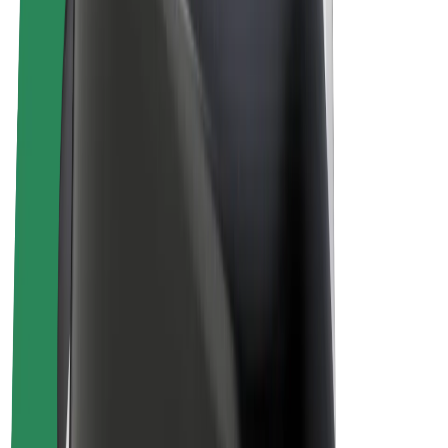
Bolt for Business
E-Bikes
Bolt Plus
Erziele Umsatz mit Bolt
Fahrer:innen
Umsatz brutto für Fahrer:innen
Kuriere
Umsatz brutto für Kuriere
Bolt Food Händler:innen
Flotten
Franchise
Unternehmen