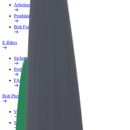
Arbeitsprofil
Produkte
Bolt Food für Unternehmen
E-Bikes
Sicherheitslabor
Problem melden
FAQ
Bolt Plus
Vorteile
So machst du mit