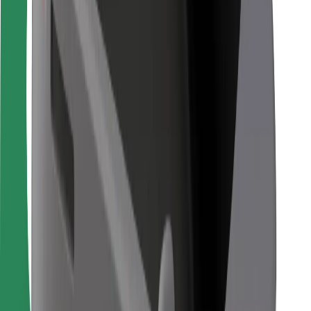
Für Kuriere
Bolt Food
Für Flottenbesitzer:innen
Für Restaurants
Bolt for Business
Sonstige
Zulieferer
Allgemeine Geschäftsbedingungen
Cookies
Sicherheit
In wenigen Minuten zu deiner Fahrt!
Bolt App herunterladen