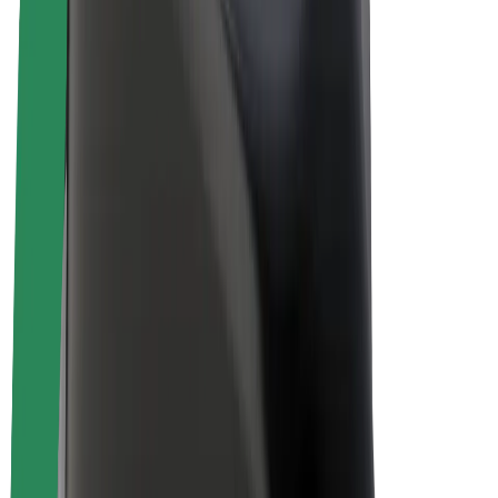
Bolt for Business
E-Bikes
Bolt Plus
Erziele Umsatz mit Bolt
Fahrer:innen
Umsatz brutto für Fahrer:innen
Kuriere
Umsatz brutto für Kuriere
Bolt Food Händler:innen
Flotten
Franchise
Unternehmen