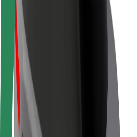
Fahrgast-Sicherheit
Fahrer-Sicherheit
E-Scooter-Sicherheit
Sicherheitslabor
Städte
Standorte
Lösungen für Städte
Flughäfen
Bolt Ladestationen
Support
Für Nutzer:innen
Für Fahrer:innen