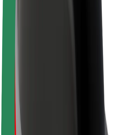
Karriere
Über Bolt
Nachhaltigkeit bei Bolt
Project Zero
Blog
Newsroom
Markenrichtlinien
Mission
Investor Relations
Leitung
Marke
Medien
Urban Fund
Sicherheit