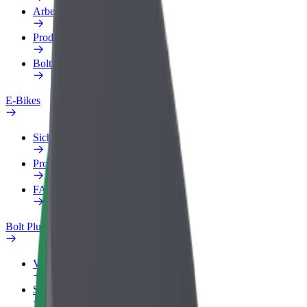
Arbeitsprofil
Produkte
Bolt Food für Unternehmen
E-Bikes
Sicherheitslabor
Problem melden
FAQ
Bolt Plus
Vorteile
So machst du mit