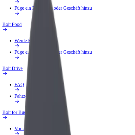
Füge ein Restaurant oder Geschäft hinzu
Bolt Food
Werde Kurier
Füge ein Restaurant oder Geschäft hinzu
Bolt Drive
FAQ
Fahrzeug melden
Bolt for Business
Vorteile