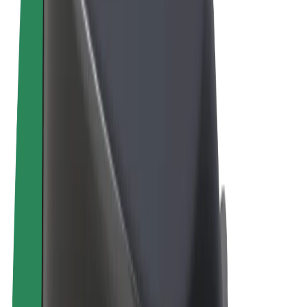
Allgemeine Geschäftsbedingungen
Datenschutz
Cookies
© 2026 Bolt Technology OÜ
Produkte
Fahrten
E-Scooter/E-Bikes
Bolt Market
Bolt Food
Bolt Drive