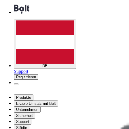
DE
Support
Registrieren
Produkte
Erziele Umsatz mit Bolt
Unternehmen
Sicherheit
Support
Städte