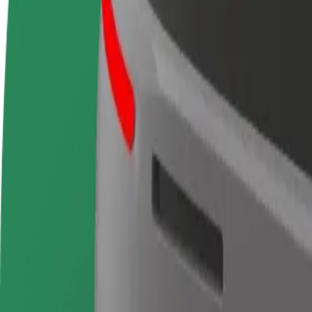
FAQ
Werde Fahrer:in
Werde Kurier
Füge
Erziele Umsatz nach deinen
Liefere Essen und werde
hinz
Bedingungen
wöchentlich bezahlt
Erre
stei
Von IFEMA Madrid nach Estación de Chamartín k
Du möchtest von IFEMA Madrid nach Estación de Chamartín kommen? 
Von
IFEMA Madrid
Nach
Estación de Chamartín
Komfort und Entspannung sind nur wenige Klicks entfernt!
Bolt