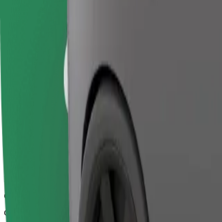
Zuverlässige Fahrten in mittelgroßen Alltagsfahrzeugen.
Geschätzte Fahrtzeit
15 Min.
Geschätzte Entfernung
8,9 km
Fahrgäste
1-4
Geschätzter Preis
€ 13,40
Business
Größere Autos mit mehr Beinfreiheit und Stauraum
Geschätzte Fahrtzeit