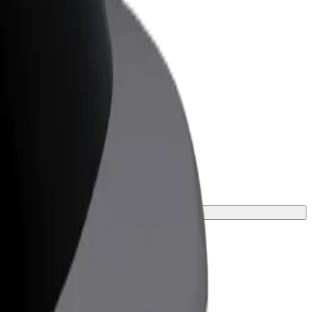
olt for Business
olt Produkte und Bolt Dienste für dein
nternehmen optimiert
Fahrt.