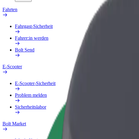
Fahrten
Fahrgast-Sicherheit
Fahrer:in werden
Bolt Send
E-Scooter
E-Scooter-Sicherheit
Problem melden
Sicherheitslabor
Bolt Market