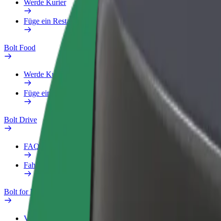
Werde Kurier
Füge ein Restaurant oder Geschäft hinzu
Bolt Food
Werde Kurier
Füge ein Restaurant oder Geschäft hinzu
Bolt Drive
FAQ
Fahrzeug melden
Bolt for Business
Vorteile