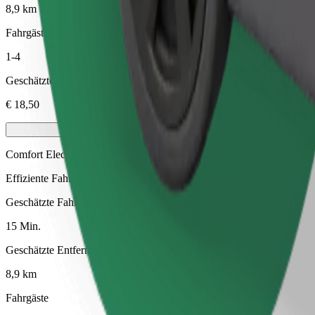
8,9 km
Fahrgäste
1-4
Geschätzter Preis
€ 18,50
Comfort Electric
Effiziente Fahrten in vollelektrischen Fahrzeugen
Geschätzte Fahrtzeit
15 Min.
Geschätzte Entfernung
8,9 km
Fahrgäste