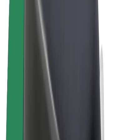
Bolt for Business
E-Bikes
Bolt Plus
Erziele Umsatz mit Bolt
Fahrer:innen
Umsatz brutto für Fahrer:innen
Kuriere
Umsatz brutto für Kuriere
Bolt Food Händler:innen
Flotten
Franchise
Unternehmen