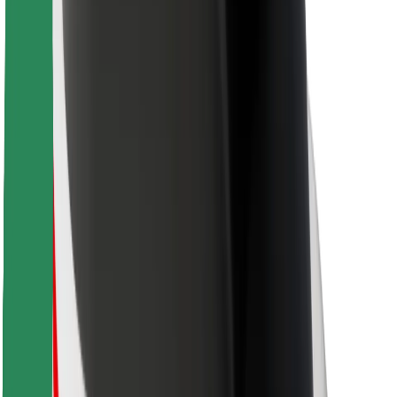
Für Kuriere
Bolt Food
Für Flottenbesitzer:innen
Für Restaurants
Bolt for Business
Sonstige
Zulieferer
Allgemeine Geschäftsbedingungen
Cookies
Sicherheit
In wenigen Minuten zu deiner Fahrt!
Bolt App herunterladen