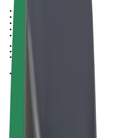
Allgemeine Geschäftsbedingungen
Datenschutz
Cookies
© 2026 Bolt Technology OÜ
Produkte
Fahrten
E-Scooter/E-Bikes
Bolt Market
Bolt Food
Bolt Drive