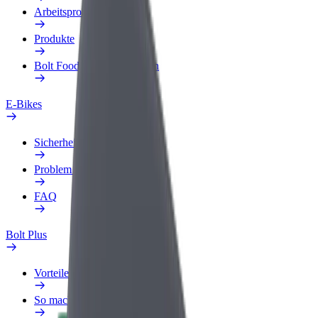
Arbeitsprofil
Produkte
Bolt Food für Unternehmen
E-Bikes
Sicherheitslabor
Problem melden
FAQ
Bolt Plus
Vorteile
So machst du mit