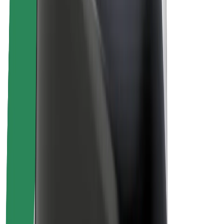
Karriere
Über Bolt
Nachhaltigkeit bei Bolt
Project Zero
Blog
Newsroom
Markenrichtlinien
Mission
Investor Relations
Leitung
Marke
Medien
Urban Fund
Sicherheit