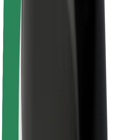
Fahrgast-Sicherheit
Fahrer-Sicherheit
E-Scooter-Sicherheit
Sicherheitslabor
Städte
Standorte
Lösungen für Städte
Flughäfen
Bolt Ladestationen
Support
Für Nutzer:innen
Für Fahrer:innen