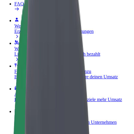
FAQ
Werde Fahrer:in
Erziele Umsatz nach deinen Bedingungen
Werde Kurier
Liefere Essen und werde wöchentlich bezahlt
Füge ein Restaurant oder Geschäft hinzu
Erreiche mehr Kund:innen und steigere deinen Umsatz
Als Flottenbesitzer:in anmelden
Füge deine Flotte zu Bolt hinzu und erziele mehr Umsatz
Bolt for Business
Bolt Produkte und Bolt Dienste für dein Unternehmen
optimiert