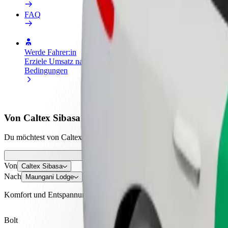
FAQ
Werde Fahrer:in
Werde Kurier
Füge
Erziele Umsatz nach deinen
Liefere Essen und werde
hinz
Bedingungen
wöchentlich bezahlt
Erre
stei
Von Caltex Sibasa nach Maungani Lodge kommen
Du möchtest von Caltex Sibasa nach Maungani Lodge kommen? Entdeck
Von
Caltex Sibasa
Nach
Maungani Lodge
Komfort und Entspannung sind nur wenige Klicks entfernt!
Bolt