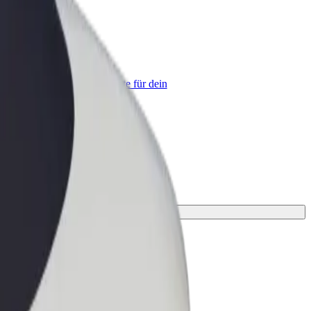
olt for Business
olt Produkte und Bolt Dienste für dein
nternehmen optimiert