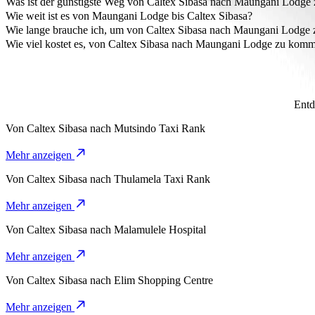
Was ist der günstigste Weg von Caltex Sibasa nach Maungani Lodg
Die preiswerteste Art, von Caltex Sibasa nach Maungani Lodge zu k
Wie weit ist es von Maungani Lodge bis Caltex Sibasa?
Maungani Lodge ist ungefähr 7,2 km von Caltex Sibasa entfernt.
Wie lange brauche ich, um von Caltex Sibasa nach Maungani Lodg
Die Fahrt von Caltex Sibasa nach Maungani Lodge mit Go Sedan dau
Wie viel kostet es, von Caltex Sibasa nach Maungani Lodge zu kom
Die Kosten für die Fahrt von Caltex Sibasa nach Maungani Lodge m
Entd
Von
Caltex Sibasa
nach
Mutsindo Taxi Rank
Mehr anzeigen
Von
Caltex Sibasa
nach
Thulamela Taxi Rank
Mehr anzeigen
Von
Caltex Sibasa
nach
Malamulele Hospital
Mehr anzeigen
Von
Caltex Sibasa
nach
Elim Shopping Centre
Mehr anzeigen