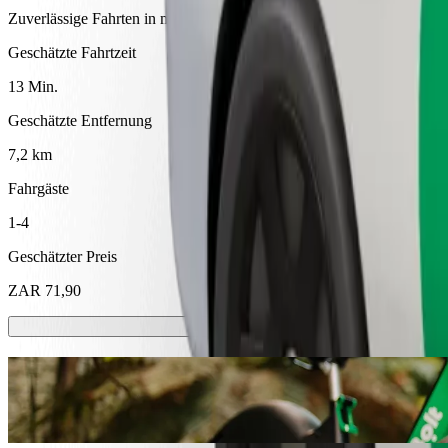
Zuverlässige Fahrten in mittelgroßen Alltagsfahrzeugen.
Geschätzte Fahrtzeit
13 Min.
Geschätzte Entfernung
7,2 km
Fahrgäste
1-4
Geschätzter Preis
ZAR 71,90
E-Scooter oder E-Bikes
Komme in Thohoyandou mit E-Scootern oder E-Bikes von A nach B
Hol dir die Bolt App