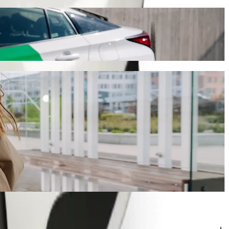
ert diese Fahrt etwa 13 Min. und kostet ungefähr ZAR 56,10 ZAR.