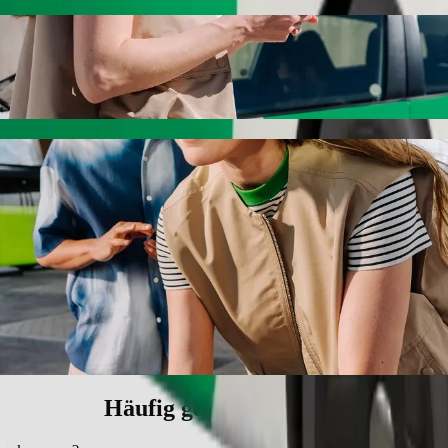
dge mit Bolt Ride-Hailing
esten Preis für eine Fahrt nach Maungani Lodge suchst. Mit Bolt dau
dich.
h Maungani Lodge zu kommen
ge.
m Kindersitz.
ten.
ietet rollstuhlgerechte Fahrzeuge (WAV).
eren Preis mit Bolt Basic.
Häufig gestellte Fragen