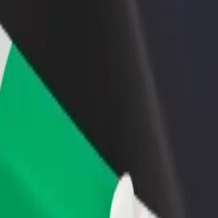
 ein Restaurant oder Geschäft
Als Flottenbesitzer:in anmelden
B
u
Füge deine Flotte zu Bolt hinzu und
B
iche mehr Kund:innen und
erziele mehr Umsatz
U
gere deinen Umsatz
e unsere Services und finde das perfekte Angebot für deine Fahrt.
Hol dir die App