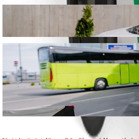
Fahre von Caltex Sibasa nach Maungani Lo
Wir empfehlen dir, Bolt Ride-Hailing zu wählen, wenn du nach dem b
Was auch immer der Anlass ist, wir finden das perfekte Fahrzeug für 
Hol dir die Bolt App
Bolt Services, um von Caltex Sibasa nac
Viel Gepäck? Buche unsere XL-Vans für bis zu 6 Personen.
Möchtest du stilvoll ankommen? Probiere Bolts Premium-Fahrzeu
Mit Kindern unterwegs? Bestelle eine kindgerechte Fahrt mit eine
Ist dein Haustier dabei? Probiere unsere haustierfreundlichen Fahr
Brauchst du zusätzliche Unterstützung? Unsere Assist-Kategorie b
Preiswerte Fahrten? Genieße kompakte Fahrzeuge zu einem niedrig
Hol dir die Bolt App