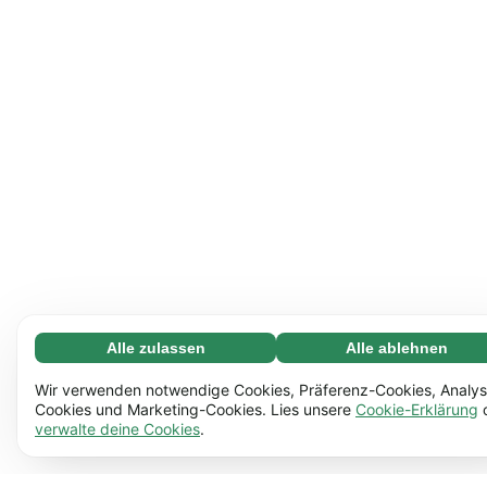
Alle zulassen
Alle ablehnen
Notwendige (65)
Notwendige Cookies helfen dabei, unsere Website
Mehr erfahren
Wir verwenden notwendige Cookies, Präferenz-Cookies, Analys
nutzbar zu machen, indem sie grundlegende Funktionen
Cookies und Marketing-Cookies. Lies unsere
Cookie-Erklärung
verwalte deine Cookies
.
ermöglichen, z.B. die Seitennavigation. Ohne diese
Einstellungen (17)
Cookies funktioniert die Website nicht richtig.
Mehr
Mit Hilfe von Einstellungs-Cookies kann sich unsere
Mehr erfahren
erfahren