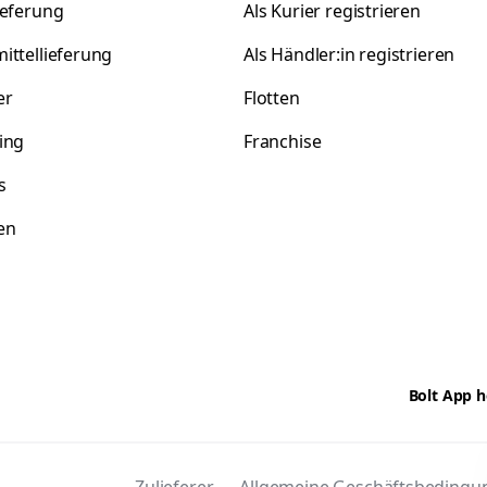
ieferung
Als Kurier registrieren
ittellieferung
Als Händler:in registrieren
er
Flotten
ing
Franchise
s
en
Bolt App h