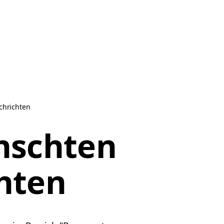
chrichten
nschten
hten