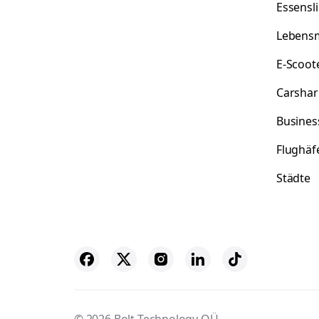
Essensl
Lebensm
E-Scoot
Carshar
Busines
Flughäf
Städte