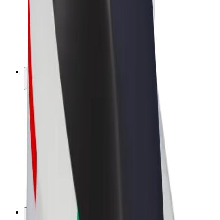
Bolt Drive
Bolt for Business
Ηλεκτρικά ποδήλατα
Bolt Plus
Κερδίστε με Bolt
Οδηγοί
Απολαβές οδηγών
Διανομείς
Απολαβές διανομέων
Bolt Εμπόρους Τροφίμων
Στόλοι
Franchises
Εταιρεία