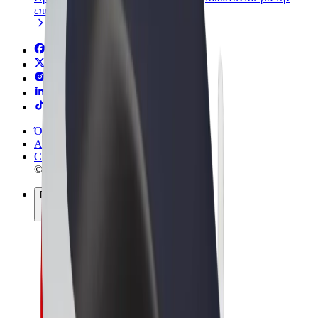
επιχείρησή σας
Όροι & Προϋποθέσεις
Απόρρητο
Cookies
© 2026 Bolt Technology OÜ
Προϊόντα
Διαδρομές
Σκούτερς
Αγορά Bolt
Bolt Food