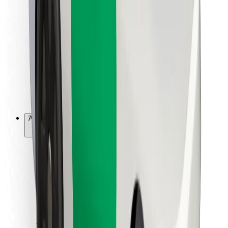
Για επιβάτες
Για τους οδηγούς
Για μεταφορείς
Bolt Food
Για ιδιοκτήτες στόλου οχημάτων
Για εστιατόρια
Bolt for Business
Άλλο
Προμηθευτές
Όροι & Προϋποθέσεις
Cookies
Ασφάλεια
Πάρε ταξί μέσα σε λίγα λεπτά!