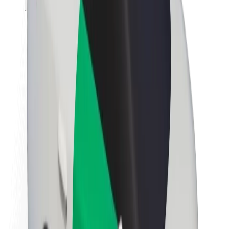
Θέσεις εργασίας
Σχετικά με τη Bolt
Βιωσιμότητα στη Bolt
Project Zero
Blog
Κέντρο Τύπου
Κατευθυντήριες γραμμές Brand
Αποστολή
Σχέσεις με Επενδυτές
Ηγεσία
Μάρκα
Μέσα ενημέρωσης
Urban Fund