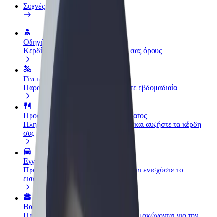
Συχνές Ερωτήσεις
Οδηγήστε
Κερδίστε χρήματα με τους δικούς σας όρους
Γίνετε courier
Παραδώστε φαγητό και πληρώνεστε εβδομαδιαία
Προσθήκη εστιατορίου ή καταστήματος
Πλησιάστε περισσότερους πελάτες και αυξήστε τα κέρδη
σας
Εγγραφείτε ως ιδιοκτήτης στόλου
Προσθέστε το στόλο σας στο Bolt και ενισχύστε το
εισόδημά σας
Bolt for Business
Προϊόντα και υπηρεσίες Bolt που κλιμακώνονται για την