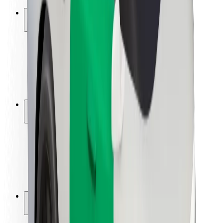
Ασφάλεια
Ασφάλεια επιβάτη
Ασφάλεια οδηγών
Ασφάλεια σκούτερ
Εργαστήριο ασφάλειας
Πόλεις
Τοποθεσίες
Λύσεις για την πόλη
Αεροδρόμια
Bolt Αποβάθρες Φόρτισης
Υποστήριξη