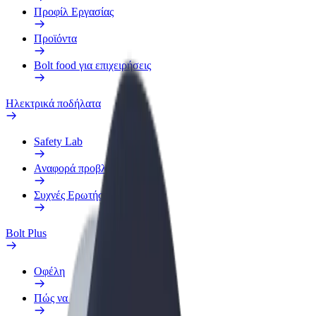
Προφίλ Εργασίας
Προϊόντα
Bolt food για επιχειρήσεις
Ηλεκτρικά ποδήλατα
Safety Lab
Αναφορά προβλήματος
Συχνές Ερωτήσεις
Bolt Plus
Οφέλη
Πώς να συμμετάσχετε