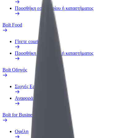
Προσθήκη εστιατορίου ή καταστήματος
Bolt Food
Γίνετε courier
Προσθήκη εστιατορίου ή καταστήματος
Bolt Οδηγός
Συχνές Ερωτήσεις
Αναφορά οχήματος
Bolt for Business
Οφέλη