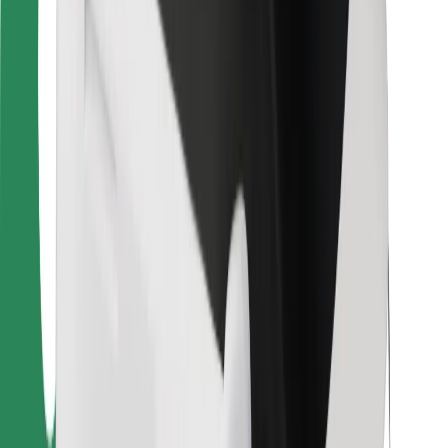
Για επιβάτες
Για τους οδηγούς
Για μεταφορείς
Bolt Food
Για ιδιοκτήτες στόλου οχημάτων
Για εστιατόρια
Bolt for Business
Άλλο
Προμηθευτές
Όροι & Προϋποθέσεις
Cookies
Ασφάλεια
Πάρε ταξί μέσα σε λίγα λεπτά!