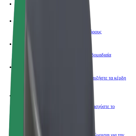
Συχνές Ερωτήσεις
Οδηγήστε
Κερδίστε χρήματα με τους δικούς σας όρους
Γίνετε courier
Παραδώστε φαγητό και πληρώνεστε εβδομαδιαία
Προσθήκη εστιατορίου ή καταστήματος
Πλησιάστε περισσότερους πελάτες και αυξήστε τα κέρδη
σας
Εγγραφείτε ως ιδιοκτήτης στόλου
Προσθέστε το στόλο σας στο Bolt και ενισχύστε το
εισόδημά σας
Bolt for Business
Προϊόντα και υπηρεσίες Bolt που κλιμακώνονται για την