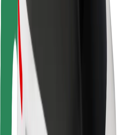
Ασφάλεια
Ασφάλεια επιβάτη
Ασφάλεια οδηγών
Ασφάλεια σκούτερ
Εργαστήριο ασφάλειας
Πόλεις
Τοποθεσίες
Λύσεις για την πόλη
Αεροδρόμια
Bolt Αποβάθρες Φόρτισης
Υποστήριξη