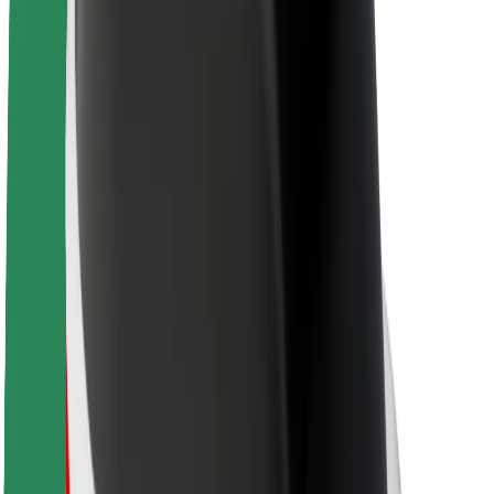
Θέσεις εργασίας
Σχετικά με τη Bolt
Βιωσιμότητα στη Bolt
Project Zero
Blog
Κέντρο Τύπου
Κατευθυντήριες γραμμές Brand
Αποστολή
Σχέσεις με Επενδυτές
Ηγεσία
Μάρκα
Μέσα ενημέρωσης
Urban Fund