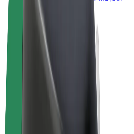
επιχείρησή σας
Όροι & Προϋποθέσεις
Απόρρητο
Cookies
© 2026 Bolt Technology OÜ
Προϊόντα
Διαδρομές
Σκούτερς
Αγορά Bolt
Bolt Food