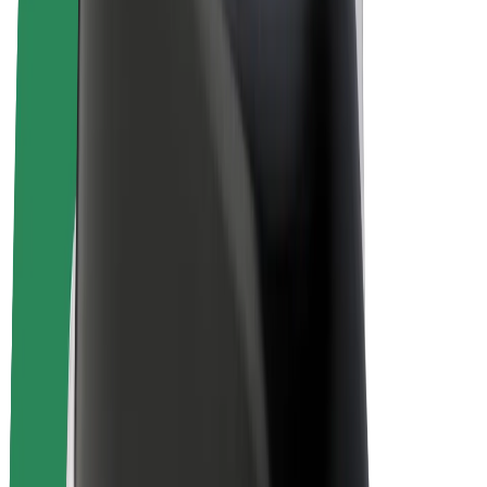
Bolt Drive
Bolt for Business
Ηλεκτρικά ποδήλατα
Bolt Plus
Κερδίστε με Bolt
Οδηγοί
Απολαβές οδηγών
Διανομείς
Απολαβές διανομέων
Bolt Εμπόρους Τροφίμων
Στόλοι
Franchises
Εταιρεία