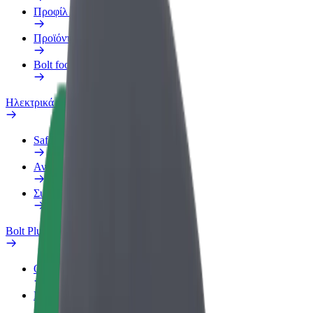
Προφίλ Εργασίας
Προϊόντα
Bolt food για επιχειρήσεις
Ηλεκτρικά ποδήλατα
Safety Lab
Αναφορά προβλήματος
Συχνές Ερωτήσεις
Bolt Plus
Οφέλη
Πώς να συμμετάσχετε