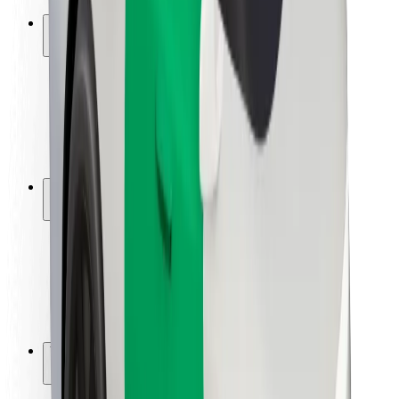
Ασφάλεια
Ασφάλεια επιβάτη
Ασφάλεια οδηγών
Ασφάλεια σκούτερ
Εργαστήριο ασφάλειας
Πόλεις
Τοποθεσίες
Λύσεις για την πόλη
Αεροδρόμια
Bolt Αποβάθρες Φόρτισης
Υποστήριξη