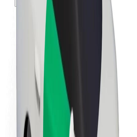
Θέσεις εργασίας
Σχετικά με τη Bolt
Βιωσιμότητα στη Bolt
Project Zero
Blog
Κέντρο Τύπου
Κατευθυντήριες γραμμές Brand
Αποστολή
Σχέσεις με Επενδυτές
Ηγεσία
Μάρκα
Μέσα ενημέρωσης
Urban Fund