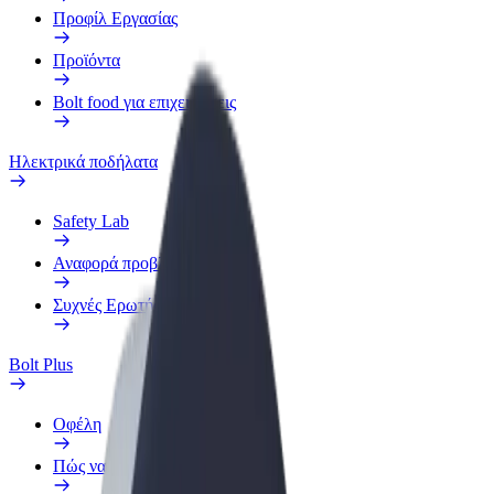
Προφίλ Εργασίας
Προϊόντα
Bolt food για επιχειρήσεις
Ηλεκτρικά ποδήλατα
Safety Lab
Αναφορά προβλήματος
Συχνές Ερωτήσεις
Bolt Plus
Οφέλη
Πώς να συμμετάσχετε