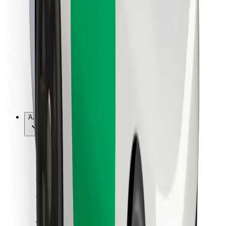
Για επιβάτες
Για τους οδηγούς
Για μεταφορείς
Bolt Food
Για ιδιοκτήτες στόλου οχημάτων
Για εστιατόρια
Bolt for Business
Άλλο
Προμηθευτές
Όροι & Προϋποθέσεις
Cookies
Ασφάλεια
Πάρε ταξί μέσα σε λίγα λεπτά!