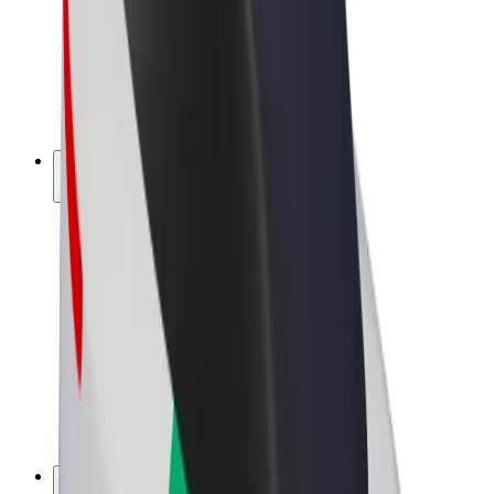
Bolt Drive
Bolt for Business
Ηλεκτρικά ποδήλατα
Bolt Plus
Κερδίστε με Bolt
Οδηγοί
Απολαβές οδηγών
Διανομείς
Απολαβές διανομέων
Bolt Εμπόρους Τροφίμων
Στόλοι
Franchises
Εταιρεία