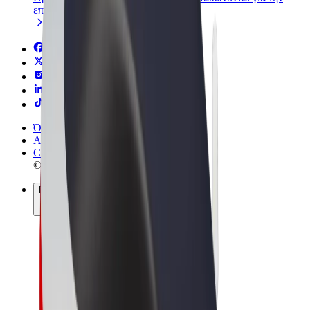
επιχείρησή σας
Όροι & Προϋποθέσεις
Απόρρητο
Cookies
© 2026 Bolt Technology OÜ
Προϊόντα
Διαδρομές
Σκούτερς
Αγορά Bolt
Bolt Food