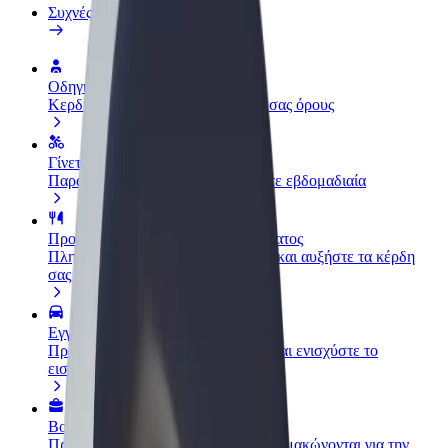
Συχνές Ερωτήσεις
Οδηγήστε
Κερδίστε χρήματα με τους δικούς σας όρους
Γίνετε courier
Παραδώστε φαγητό και πληρώνεστε εβδομαδιαία
Προσθήκη εστιατορίου ή καταστήματος
Πλησιάστε περισσότερους πελάτες και αυξήστε τα κέρδη
σας
Εγγραφείτε ως ιδιοκτήτης στόλου
Προσθέστε το στόλο σας στο Bolt και ενισχύστε το
εισόδημά σας
Bolt for Business
Προϊόντα και υπηρεσίες Bolt που κλιμακώνονται για την