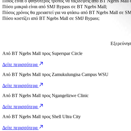
Ποιος είναι ο φθηνότερος τρόπος να ταξιδέψεις από BT Ngebs Mall
Ο πιο προσιτός τρόπος να ταξιδέψεις από BT Ngebs Mall σε SMJ B
Πόσο μακριά είναι από SMJ Bypass σε BT Ngebs Mall;
Το SMJ Bypass απέχει περίπου 5,8 χλμ. από BT Ngebs Mall.
Πόσος χρόνος θα χρειαστεί για να φτάσω από BT Ngebs Mall σε SM
Χρειάζονται περίπου 12 λ. για να φτάσεις από BT Ngebs Mall σε S
Πόσο κοστίζει από BT Ngebs Mall σε SMJ Bypass;
Το κόστος της διαδρομής από BT Ngebs Mall σε SMJ Bypass με Go
Εξερεύνησ
Από
BT Ngebs Mall
προς
Superspar Circle
Δείτε περισσότερα
Από
BT Ngebs Mall
προς
Zamukulungisa Campus WSU
Δείτε περισσότερα
Από
BT Ngebs Mall
προς
Ngangelizwe Clinic
Δείτε περισσότερα
Από
BT Ngebs Mall
προς
Shell Ultra City
Δείτε περισσότερα