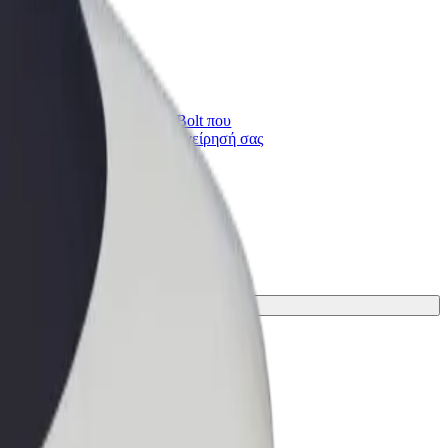
Bolt for Business
ι
Προϊόντα και υπηρεσίες Bolt που
κλιμακώνονται για την επιχείρησή σας
ίδι σου.