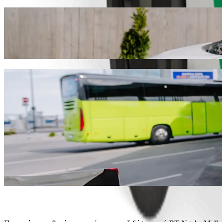
Πήγαινε από BT Ngebs Mall σε SMJ Bypass 
Σου συνιστούμε να επιλέξεις τη Bolt ride-hailing αν ψάχνεις για τη
67,20 ZAR ZAR. Όποια και αν είναι η περίσταση, θα βρούμε το ιδαν
Κατέβασε την εφαρμογή Bolt
Υπηρεσίες Bolt για να φτάσεις από BT Ng
Πολλές αποσκευές; Κάνε κράτηση στα XL φορτηγάκια μας για μέ
Θέλεις να φτάσεις με στιλ; Δοκίμασε τα premium αυτοκίνητα της 
Ταξιδεύεις με παιδιά; Παράγγειλε μια φιλική προς τα παιδιά δι
Το κατοικίδιό σου έρχεται μαζί; Δοκίμασε τις φιλικές προς τα κα
Χρειάζεσαι επιπλέον βοήθεια; Η κατηγορία assist προσφέρει ο
Προσιτές διαδρομές; Απόλαυσε compact αυτοκίνητα σε χαμηλότερ
Κατέβασε την εφαρμογή Bolt