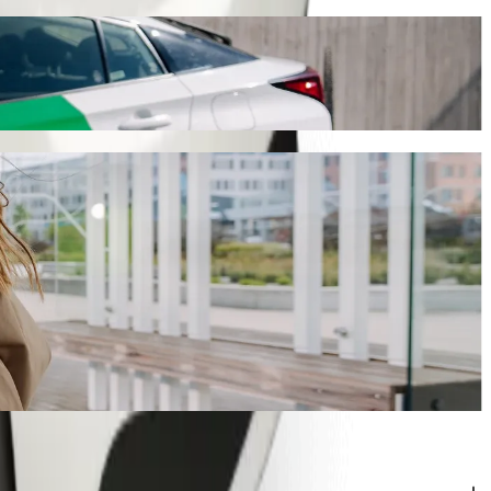
αδρομή θα διαρκέσει περίπου 12 λ. και θα κοστίσει γύρω στα