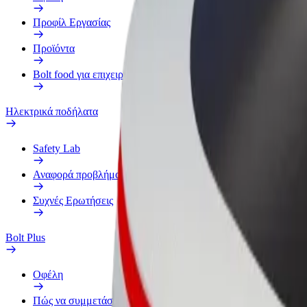
Προφίλ Εργασίας
Προϊόντα
Bolt food για επιχειρήσεις
Ηλεκτρικά ποδήλατα
Safety Lab
Αναφορά προβλήματος
Συχνές Ερωτήσεις
Bolt Plus
Οφέλη
Πώς να συμμετάσχετε