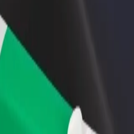
θήκη εστιατορίου ή
Εγγραφείτε ως ιδιοκτήτης στόλου
στήματος
Προσθέστε το στόλο σας στο Bolt κα
ιάστε περισσότερους πελάτες
ενισχύστε το εισόδημά σας
αυξήστε τα κέρδη σας
pass; Εξερεύνησε τις υπηρεσίες μας και βρες την ιδανική για το ταξ
Αποκτήστε την εφαρμογή