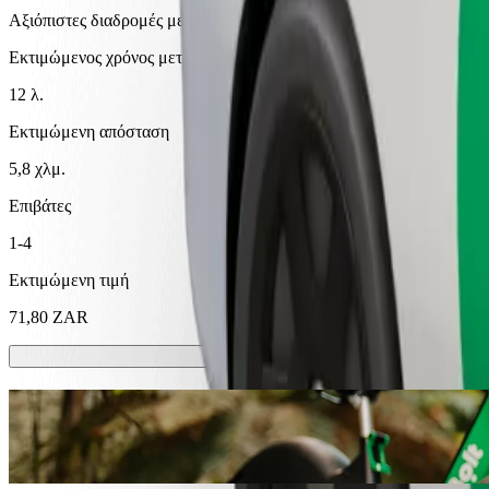
Αξιόπιστες διαδρομές με καθημερινά αυτοκίνητα μεσαίου μεγέθους.
Εκτιμώμενος χρόνος μετακίνησης
12 λ.
Εκτιμώμενη απόσταση
5,8 χλμ.
Επιβάτες
1-4
Εκτιμώμενη τιμή
71,80 ZAR
Σκούτερ ή ηλεκτρικά ποδήλατα
Μετακινήσου στην Ουμτάτα με Scooters ή E-bikes
Κατέβασε την εφαρμογή Bolt