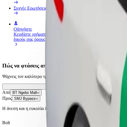
Συχνές Ερωτήσεις
Οδηγήστε
Γίνετε courier
Προσ
Κερδίστε χρήματα με τους
Παραδώστε φαγητό και
κατα
δικούς σας όρους
πληρώνεστε εβδομαδιαία
Πλησ
και 
Πώς να φτάσεις από BT Ngebs Mall σε SMJ Bypass
Ψάχνεις τον καλύτερο τρόπο να φτάσεις από BT Ngebs Mall σε SMJ By
Από
BT Ngebs Mall
Προς
SMJ Bypass
Η άνεση και η ευκολία λίγα κλικ μακριά!
Bolt