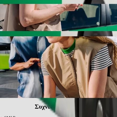
με Bolt ride-hailing
ν καλύτερη τιμή για να φτάσεις στο SMJ Bypass. Με τη Bolt, αυτή η δι
ικό όχημα για εσένα.
ebs Mall σε SMJ Bypass
χρι 6 άτομα.
Bolt.
αδρομή με ανυψωτικό κάθισμα.
τοικίδια διαδρομές μας.
χήματα προσβάσιμα σε αναπηρικό αμαξίδιο (WAV).
η τιμή με τη Bolt basic.
Συχνές ερωτήσεις