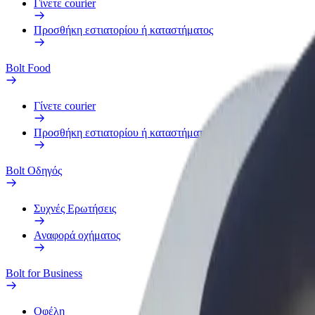
Γίνετε courier
Προσθήκη εστιατορίου ή καταστήματος
Bolt Food
Γίνετε courier
Προσθήκη εστιατορίου ή καταστήματος
Bolt Οδηγός
Συχνές Ερωτήσεις
Αναφορά οχήματος
Bolt for Business
Οφέλη