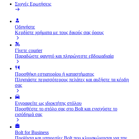
Συχνές Ερωτήσεις
Οδηγήστε
Κερδίστε χρήματα με τους δικούς σας όρους
Γίνετε courier
Παραδώστε φαγητό και πληρώνεστε εβδομαδιαία
Προσθήκη εστιατορίου ή καταστήματος
Πλησιάστε περισσότερους πελάτες και αυξήστε τα κέρδη
σας
Εγγραφείτε ως ιδιοκτήτης στόλου
Προσθέστε το στόλο σας στο Bolt και ενισχύστε το
εισόδημά σας
Bolt for Business
Προϊόντα και υπηρεσίες Bolt που κλιμακώνονται για την