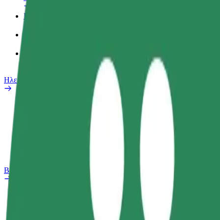
Προφίλ Εργασίας
Προϊόντα
Bolt food για επιχειρήσεις
Ηλεκτρικά ποδήλατα
Safety Lab
Αναφορά προβλήματος
Συχνές Ερωτήσεις
Bolt Plus
Οφέλη
Πώς να συμμετάσχετε