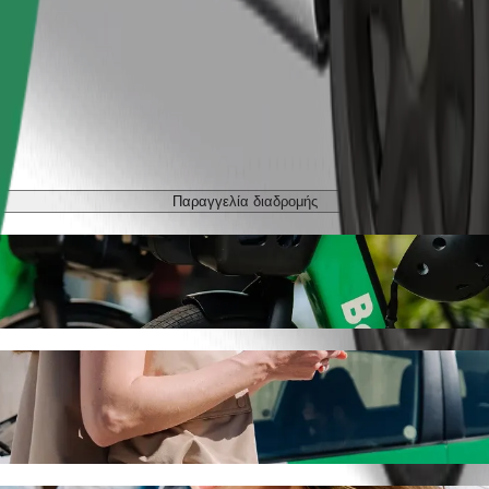
Παραγγελία διαδρομής
 CAN Husova με Bolt ride-hailing
ν καλύτερη τιμή για να φτάσεις στο CAN Husova. Με τη Bolt, αυτή η δ
νικό όχημα για εσένα.