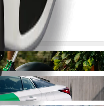
ιαδρομή θα διαρκέσει περίπου 7 λ. και θα κοστίσει γύρω στα