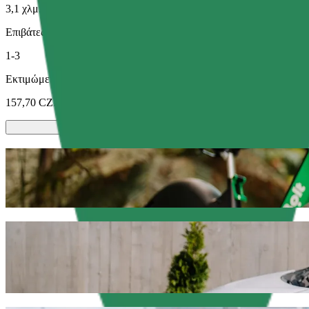
3,1 χλμ.
Επιβάτες
1-3
Εκτιμώμενη τιμή
157,70 CZK
Σκούτερ ή ηλεκτρικά ποδήλατα
Μετακινήσου στην Plzeň με Scooters ή E-bikes
Κατέβασε την εφαρμογή Bolt
Πήγαινε από OMV - U Prazdroje, Plzeň σε
Σου συνιστούμε να επιλέξεις τη Bolt ride-hailing αν ψάχνεις για τη
136,10 CZK CZK. Όποια και αν είναι η περίσταση, θα βρούμε το ιδα
Κατέβασε την εφαρμογή Bolt