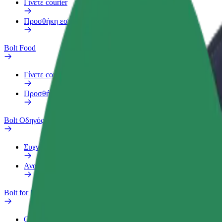
Γίνετε courier
Προσθήκη εστιατορίου ή καταστήματος
Bolt Food
Γίνετε courier
Προσθήκη εστιατορίου ή καταστήματος
Bolt Οδηγός
Συχνές Ερωτήσεις
Αναφορά οχήματος
Bolt for Business
Οφέλη