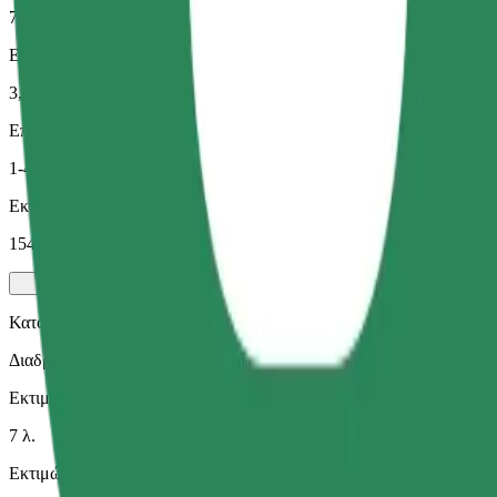
7 λ.
Εκτιμώμενη απόσταση
3,1 χλμ.
Επιβάτες
1-4
Εκτιμώμενη τιμή
154,10 CZK
Κατοικίδια
Διαδρομές για εσάς και το κατοικίδιό σας. Οι σκύλοι πρέπει να φο
Εκτιμώμενος χρόνος μετακίνησης
7 λ.
Εκτιμώμενη απόσταση