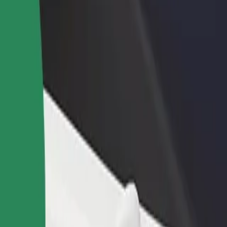
θήκη εστιατορίου ή
Εγγραφείτε ως ιδιοκτήτης στόλου
στήματος
Προσθέστε το στόλο σας στο Bolt κα
ιάστε περισσότερους πελάτες
ενισχύστε το εισόδημά σας
αυξήστε τα κέρδη σας
CAN Husova
eň σε CAN Husova; Εξερεύνησε τις υπηρεσίες μας και βρες την ιδανικ
Αποκτήστε την εφαρμογή