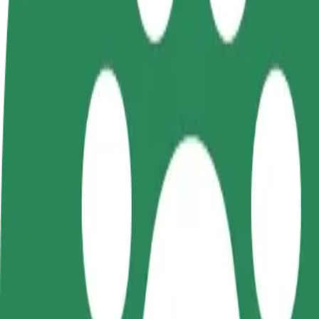
Συχνές Ερωτήσεις
Οδηγήστε
Γίνετε courier
Προσ
Κερδίστε χρήματα με τους
Παραδώστε φαγητό και
κατα
δικούς σας όρους
πληρώνεστε εβδομαδιαία
Πλησ
και 
Πώς να φτάσεις από OMV - U Prazdroje, Plzeň σε 
Ψάχνεις τον καλύτερο τρόπο να φτάσεις από OMV - U Prazdroje, Plz
Από
OMV - U Prazdroje, Plzeň
Προς
CAN Husova
Η άνεση και η ευκολία λίγα κλικ μακριά!
Bolt