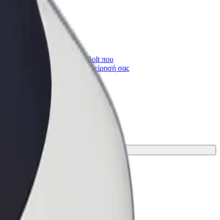
Bolt for Business
ι
Προϊόντα και υπηρεσίες Bolt που
κλιμακώνονται για την επιχείρησή σας
ή για το ταξίδι σου.