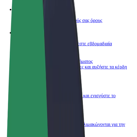
Οδηγήστε
Κερδίστε χρήματα με τους δικούς σας όρους
Γίνετε courier
Παραδώστε φαγητό και πληρώνεστε εβδομαδιαία
Προσθήκη εστιατορίου ή καταστήματος
Πλησιάστε περισσότερους πελάτες και αυξήστε τα κέρδη
σας
Εγγραφείτε ως ιδιοκτήτης στόλου
Προσθέστε το στόλο σας στο Bolt και ενισχύστε το
εισόδημά σας
Bolt for Business
Προϊόντα και υπηρεσίες Bolt που κλιμακώνονται για την
επιχείρησή σας