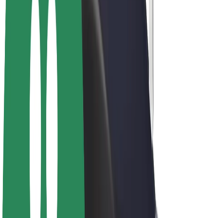
Bolt for Business
Ηλεκτρικά ποδήλατα
Bolt Plus
Κερδίστε με Bolt
Οδηγοί
Απολαβές οδηγών
Διανομείς
Απολαβές διανομέων
Bolt Εμπόρους Τροφίμων
Στόλοι
Franchises
Εταιρεία