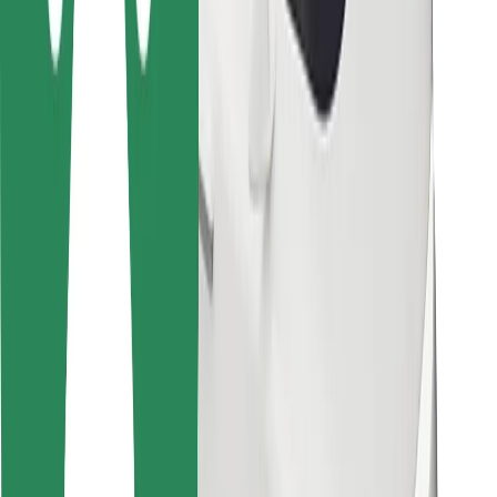
Για μεταφορείς
Bolt Food
Για ιδιοκτήτες στόλου οχημάτων
Για εστιατόρια
Bolt for Business
Άλλο
Προμηθευτές
Όροι & Προϋποθέσεις
Cookies
Ασφάλεια
Πάρε ταξί μέσα σε λίγα λεπτά!
Κατέβασε την εφαρμογή Bolt