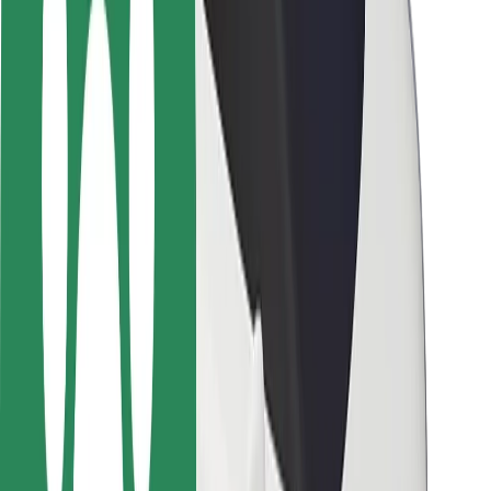
Ασφάλεια επιβάτη
Ασφάλεια οδηγών
Ασφάλεια σκούτερ
Εργαστήριο ασφάλειας
Πόλεις
Τοποθεσίες
Λύσεις για την πόλη
Αεροδρόμια
Bolt Αποβάθρες Φόρτισης
Υποστήριξη
Για επιβάτες
Για τους οδηγούς