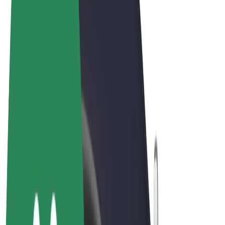
Όροι & Προϋποθέσεις
Απόρρητο
Cookies
© 2026 Bolt Technology OÜ
Προϊόντα
Διαδρομές
Σκούτερς
Αγορά Bolt
Bolt Food
Bolt Drive