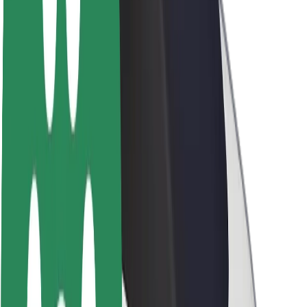
Θέσεις εργασίας
Σχετικά με τη Bolt
Βιωσιμότητα στη Bolt
Project Zero
Blog
Κέντρο Τύπου
Κατευθυντήριες γραμμές Brand
Αποστολή
Σχέσεις με Επενδυτές
Ηγεσία
Μάρκα
Μέσα ενημέρωσης
Urban Fund
Ασφάλεια