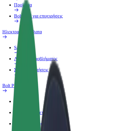
Προϊόντα
Bolt food για επιχειρήσεις
Ηλεκτρικά ποδήλατα
Safety Lab
Αναφορά προβλήματος
Συχνές Ερωτήσεις
Bolt Plus
Οφέλη
Πώς να συμμετάσχετε
Συχνές Ερωτήσεις