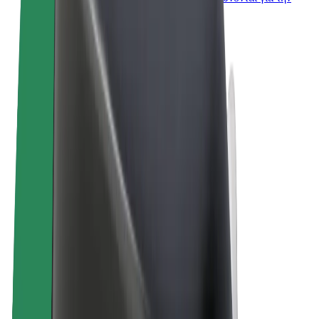
επιχείρησή σας
Όροι & Προϋποθέσεις
Απόρρητο
Cookies
© 2026 Bolt Technology OÜ
Προϊόντα
Διαδρομές
Σκούτερς
Αγορά Bolt
Bolt Food