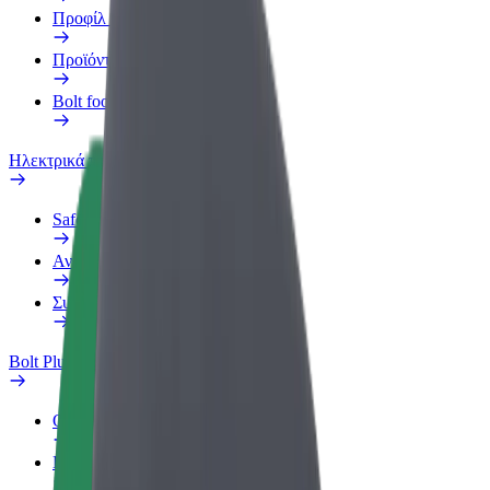
Προφίλ Εργασίας
Προϊόντα
Bolt food για επιχειρήσεις
Ηλεκτρικά ποδήλατα
Safety Lab
Αναφορά προβλήματος
Συχνές Ερωτήσεις
Bolt Plus
Οφέλη
Πώς να συμμετάσχετε