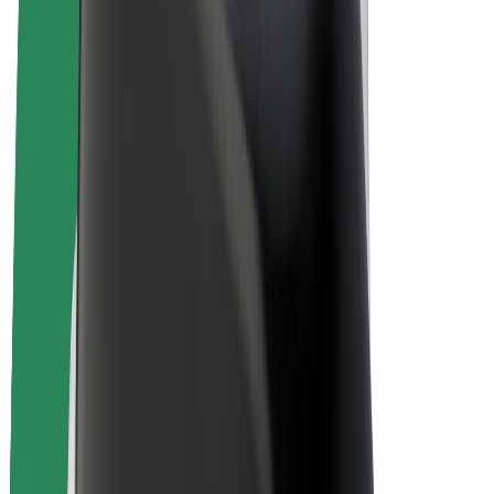
Bolt Drive
Bolt for Business
Ηλεκτρικά ποδήλατα
Bolt Plus
Κερδίστε με Bolt
Οδηγοί
Απολαβές οδηγών
Διανομείς
Απολαβές διανομέων
Bolt Εμπόρους Τροφίμων
Στόλοι
Franchises
Εταιρεία