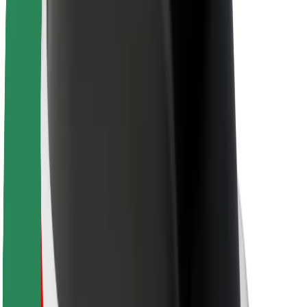
Θέσεις εργασίας
Σχετικά με τη Bolt
Βιωσιμότητα στη Bolt
Project Zero
Blog
Κέντρο Τύπου
Κατευθυντήριες γραμμές Brand
Αποστολή
Σχέσεις με Επενδυτές
Ηγεσία
Μάρκα
Μέσα ενημέρωσης
Urban Fund