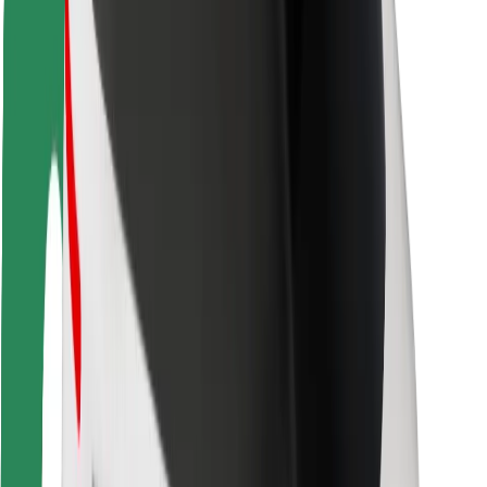
Ασφάλεια
Ασφάλεια επιβάτη
Ασφάλεια οδηγών
Ασφάλεια σκούτερ
Εργαστήριο ασφάλειας
Πόλεις
Τοποθεσίες
Λύσεις για την πόλη
Αεροδρόμια
Bolt Αποβάθρες Φόρτισης
Υποστήριξη