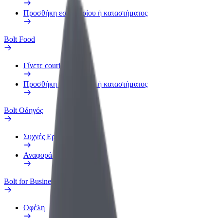
Προσθήκη εστιατορίου ή καταστήματος
Bolt Food
Γίνετε courier
Προσθήκη εστιατορίου ή καταστήματος
Bolt Οδηγός
Συχνές Ερωτήσεις
Αναφορά οχήματος
Bolt for Business
Οφέλη