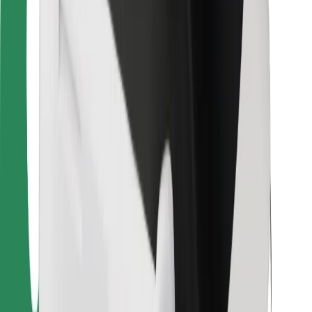
Για επιβάτες
Για τους οδηγούς
Για μεταφορείς
Bolt Food
Για ιδιοκτήτες στόλου οχημάτων
Για εστιατόρια
Bolt for Business
Άλλο
Προμηθευτές
Όροι & Προϋποθέσεις
Cookies
Ασφάλεια
Πάρε ταξί μέσα σε λίγα λεπτά!