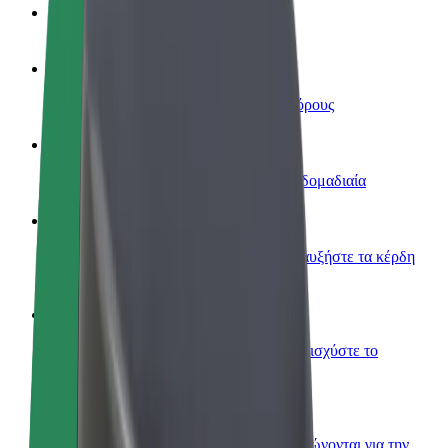
Συχνές Ερωτήσεις
Οδηγήστε
Κερδίστε χρήματα με τους δικούς σας όρους
Γίνετε courier
Παραδώστε φαγητό και πληρώνεστε εβδομαδιαία
Προσθήκη εστιατορίου ή καταστήματος
Πλησιάστε περισσότερους πελάτες και αυξήστε τα κέρδη
σας
Εγγραφείτε ως ιδιοκτήτης στόλου
Προσθέστε το στόλο σας στο Bolt και ενισχύστε το
εισόδημά σας
Bolt for Business
Προϊόντα και υπηρεσίες Bolt που κλιμακώνονται για την