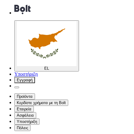
EL
Υποστήριξη
Εγγραφή
Προϊόντα
Κερδίστε χρήματα με τη Bolt
Εταιρεία
Ασφάλεια
Υποστήριξη
Πόλεις