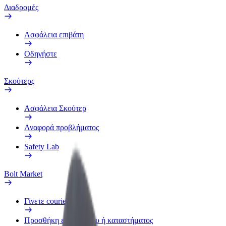
Διαδρομές
Ασφάλεια επιβάτη
Οδηγήστε
Σκούτερς
Ασφάλεια Σκούτερ
Αναφορά προβλήματος
Safety Lab
Bolt Market
Γίνετε courier
Προσθήκη εστιατορίου ή καταστήματος