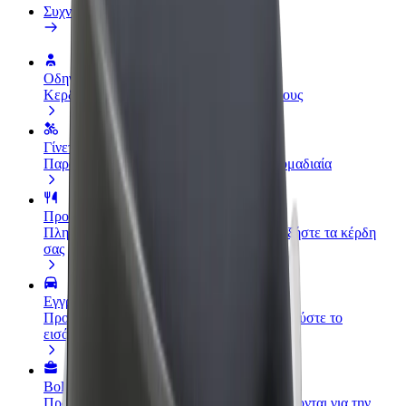
Συχνές Ερωτήσεις
Οδηγήστε
Κερδίστε χρήματα με τους δικούς σας όρους
Γίνετε courier
Παραδώστε φαγητό και πληρώνεστε εβδομαδιαία
Προσθήκη εστιατορίου ή καταστήματος
Πλησιάστε περισσότερους πελάτες και αυξήστε τα κέρδη
σας
Εγγραφείτε ως ιδιοκτήτης στόλου
Προσθέστε το στόλο σας στο Bolt και ενισχύστε το
εισόδημά σας
Bolt for Business
Προϊόντα και υπηρεσίες Bolt που κλιμακώνονται για την