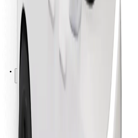
Για επιβάτες
Για τους οδηγούς
Για μεταφορείς
Bolt Food
Για ιδιοκτήτες στόλου οχημάτων
Για εστιατόρια
Bolt for Business
Άλλο
Προμηθευτές
Όροι & Προϋποθέσεις
Cookies
Ασφάλεια
Πάρε ταξί μέσα σε λίγα λεπτά!