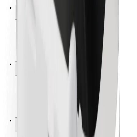
Ασφάλεια
Ασφάλεια επιβάτη
Ασφάλεια οδηγών
Ασφάλεια σκούτερ
Εργαστήριο ασφάλειας
Πόλεις
Τοποθεσίες
Λύσεις για την πόλη
Αεροδρόμια
Bolt Αποβάθρες Φόρτισης
Υποστήριξη