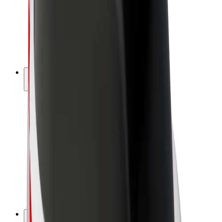
Bolt Drive
Bolt for Business
Ηλεκτρικά ποδήλατα
Bolt Plus
Κερδίστε με Bolt
Οδηγοί
Απολαβές οδηγών
Διανομείς
Απολαβές διανομέων
Bolt Εμπόρους Τροφίμων
Στόλοι
Franchises
Εταιρεία