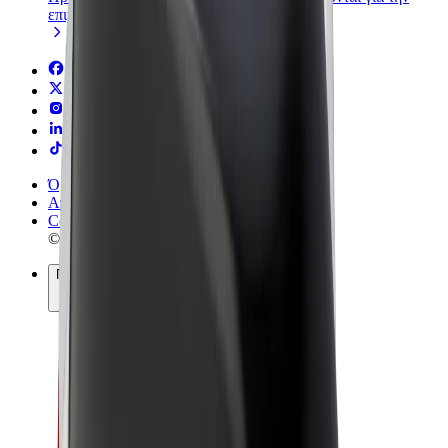
επιχείρησή σας
Όροι & Προϋποθέσεις
Απόρρητο
Cookies
© 2026 Bolt Technology OÜ
Προϊόντα
Διαδρομές
Σκούτερς
Αγορά Bolt
Bolt Food