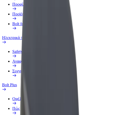
Προφίλ Εργασίας
Προϊόντα
Bolt food για επιχειρήσεις
Ηλεκτρικά ποδήλατα
Safety Lab
Αναφορά προβλήματος
Συχνές Ερωτήσεις
Bolt Plus
Οφέλη
Πώς να συμμετάσχετε