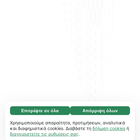
Επιτρέψτε σε όλα
Απόρριψη όλων
Απαραίτητο (65)
Τα απαραίτητα cookies συμβάλλουν στη
Μάθετε περισσότερα
Χρησιμοποιούμε απαραίτητα, προτιμήσεων, αναλυτικά
χρηστικότητα του ιστότοπού μας,
και διαφημιστικά cookies. Διαβάστε τη
δήλωση cookies
ή
διαχειριστείτε τις ρυθμίσεις σας
.
επιτρέποντας βασικές λειτουργίες, π.χ.
Προτιμήσεις (17)