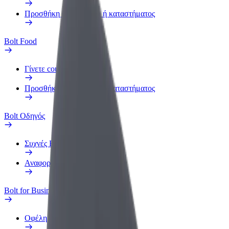
Προσθήκη εστιατορίου ή καταστήματος
Bolt Food
Γίνετε courier
Προσθήκη εστιατορίου ή καταστήματος
Bolt Οδηγός
Συχνές Ερωτήσεις
Αναφορά οχήματος
Bolt for Business
Οφέλη