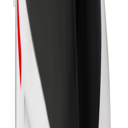
Θέσεις εργασίας
Σχετικά με τη Bolt
Βιωσιμότητα στη Bolt
Project Zero
Blog
Κέντρο Τύπου
Κατευθυντήριες γραμμές Brand
Αποστολή
Σχέσεις με Επενδυτές
Ηγεσία
Μάρκα
Μέσα ενημέρωσης
Urban Fund