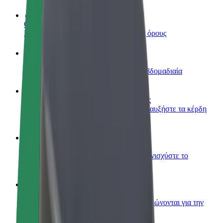
Οδηγήστε
Κερδίστε χρήματα με τους δικούς σας όρους
Γίνετε courier
Παραδώστε φαγητό και πληρώνεστε εβδομαδιαία
Προσθήκη εστιατορίου ή καταστήματος
Πλησιάστε περισσότερους πελάτες και αυξήστε τα κέρδη
σας
Εγγραφείτε ως ιδιοκτήτης στόλου
Προσθέστε το στόλο σας στο Bolt και ενισχύστε το
εισόδημά σας
Bolt for Business
Προϊόντα και υπηρεσίες Bolt που κλιμακώνονται για την
επιχείρησή σας