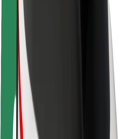
Ασφάλεια επιβάτη
Ασφάλεια οδηγών
Ασφάλεια σκούτερ
Εργαστήριο ασφάλειας
Πόλεις
Τοποθεσίες
Λύσεις για την πόλη
Αεροδρόμια
Bolt Αποβάθρες Φόρτισης
Υποστήριξη
Για επιβάτες
Για τους οδηγούς