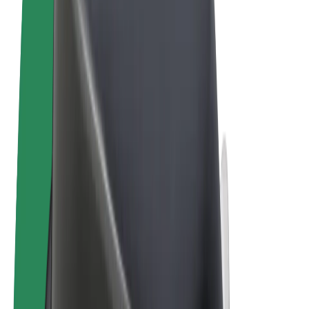
Όροι & Προϋποθέσεις
Απόρρητο
Cookies
© 2026 Bolt Technology OÜ
Προϊόντα
Διαδρομές
Σκούτερς
Αγορά Bolt
Bolt Food
Bolt Drive