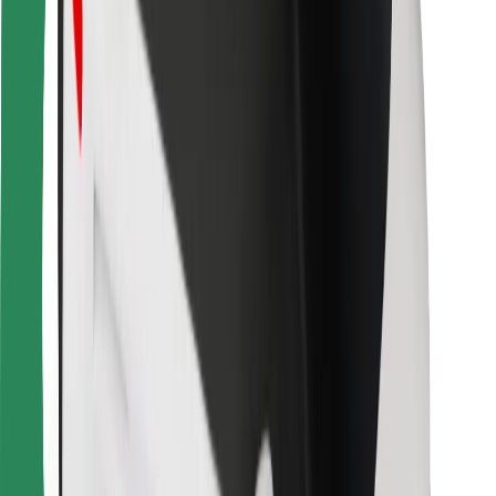
Για μεταφορείς
Bolt Food
Για ιδιοκτήτες στόλου οχημάτων
Για εστιατόρια
Bolt for Business
Άλλο
Προμηθευτές
Όροι & Προϋποθέσεις
Cookies
Ασφάλεια
Πάρε ταξί μέσα σε λίγα λεπτά!
Κατέβασε την εφαρμογή Bolt