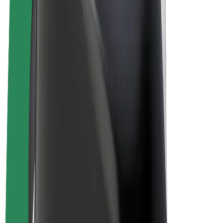
Bolt for Business
Ηλεκτρικά ποδήλατα
Bolt Plus
Κερδίστε με Bolt
Οδηγοί
Απολαβές οδηγών
Διανομείς
Απολαβές διανομέων
Bolt Εμπόρους Τροφίμων
Στόλοι
Franchises
Εταιρεία