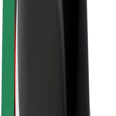
Θέσεις εργασίας
Σχετικά με τη Bolt
Βιωσιμότητα στη Bolt
Project Zero
Blog
Κέντρο Τύπου
Κατευθυντήριες γραμμές Brand
Αποστολή
Σχέσεις με Επενδυτές
Ηγεσία
Μάρκα
Μέσα ενημέρωσης
Urban Fund
Ασφάλεια